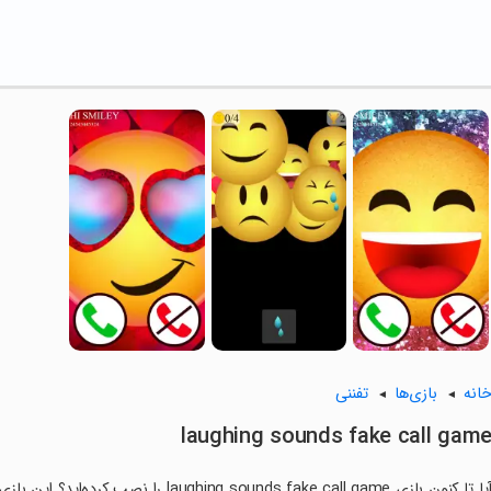
انه
بازی‌ها
تفننی
laughing sounds fake call gam
آیا تا کنون بازی g sounds fake call game