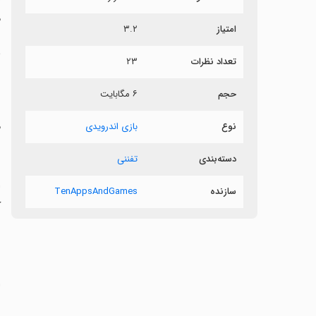
م
امتیاز
۳.۲
ب
تعداد نظرات
۲۳
ب
حجم
۶ مگابایت
ش
م
نوع
بازی اندرویدی
دسته‌بندی
تفننی
‏
سازنده
TenAppsAndGames
ک
‏
ا