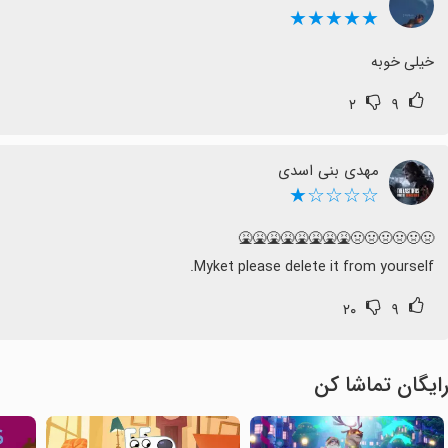
★★★★★
خیلی خوبه
۲
۹
مهدی بنی اسدی
☆☆☆☆★
Myket please delete it from yourself.
۲۰
۹
ایگان تماشا کن