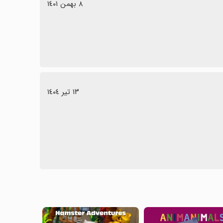
٨ بهمن ١٤٠١
١٣ تیر ١٤٠٤