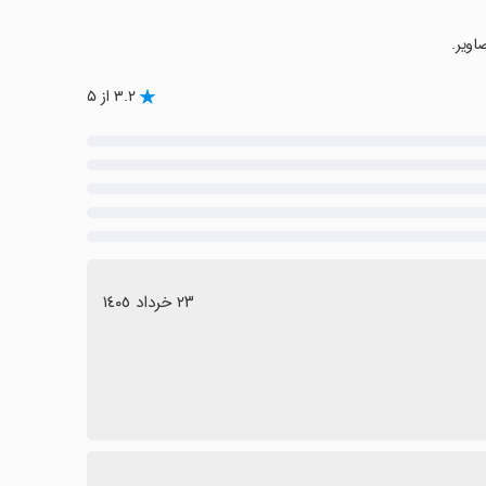
اویر.
۳.۲ از ۵
٢٣ خرداد ١٤٠٥