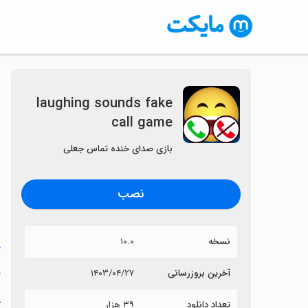
laughing sounds fake
call game
بازی صدای خنده تماس جعلی
نصب
نسخه
۱۰.۰
خ
e
آخرین بروزرسانی
۱۴۰۳/۰۴/۲۷
تعداد دانلود
۳۹ هزار