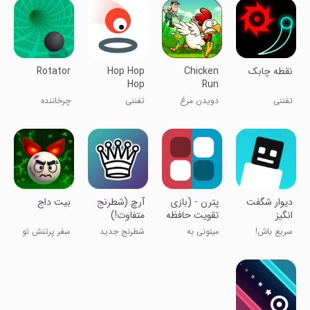
نقطه چابک
Chicken
Hop Hop
Rotator
Hop
Run
تفننی
دویدن مرغ
تفننی
چرخاننده
دیوار شگفت
پترن - (بازی
‏آرچ (شطرنج
‏‏‏‏‏بیت داج
انگیز
تقویت حافظه
متفاوت!)
تصویری)
سریع باش!
میتونی به
شطرنج جدید
سفر پرتنش تو
مرحله 20
تجربه کن!
دنیای دیجیتال
برسی؟