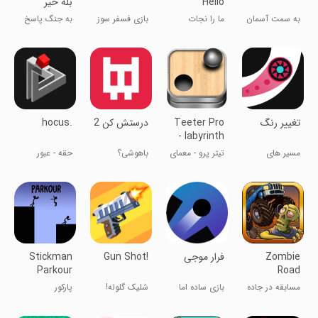
Hello
بله خیر
Zombie
معکوس
به سمت آسمان
ما را نجات
بازی فسفر سوز
به جنگ پاسخ
دهید - سلام
های درست برو!
زامبی
تغییر رنگ
Teeter Pro
درستش کن 2
hocus.
- labyrinth
maze
مسیر های
تیتر پرو - معمای
باهوشی؟
حقه - عبور
پرچالش!
لابیرنت
اثباتش کن!
مکعب قرمز از
سطوح
Zombie
فرار موجی
Gun Shot!
Stickman
Parkour
Road
Platform:
Racing
مسابقه در جاده
بازی ساده اما
شلیک گلوله!
پارکور
Epi
زامبی ها
چالش برانگیز
استیک‌من:
حماسی