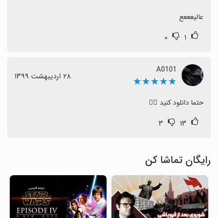
عالیعععع
۰
۱
A0101
٢٨ اردیبهشت ١٣٩٩
★★★★★
حتما دانلود کنید ⁦👌🏻⁩
۳
۱۳
رایگان تماشا کن