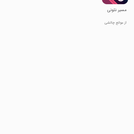
مسیر نئونی
از موانع چالشی
عبور کن!