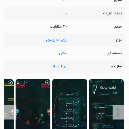
امتیاز
۴.۱
تعداد نظرات
۱۱۰
حجم
۳۰ مگابایت
نوع
بازی اندرویدی
دسته‌بندی
تفننی
سازنده
بلوط سیاه
〉
〈