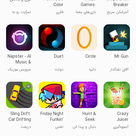
Color
Games:
Breaker
Escape
Labyrinth
آجرشکن سریع
بازی‌های معما:
فکری
تمرکزت رو به
Puzzle
Puzzles
پازل‌های
چالش بکش
هزارتویی
Napster - AI
Duet
Circle
Mr Gun
Music &
Experts
آقای تفنگدار
دایره
دوئت
سرویس موزیک
Sling Drift:
Friday Night
Hunt &
Crazy
Car Drifting
Funkin'
Seek:
Juicer
Game
Disguise &
آبمیوه‌گیری
دنبال و پیدا کن
تفننی
دریفت
Escape
دیوانه‌وار
زنجیره‌ای