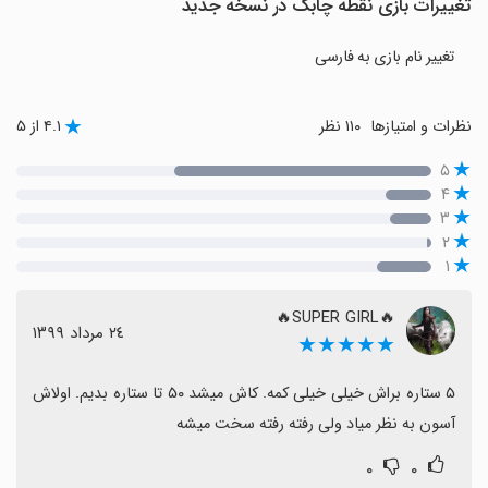
تغییرات بازی نقطه چابک در نسخه جدید
تغییر نام بازی به فارسی
نظرات و امتیازها
۱۱۰ نظر
۴.۱ از ۵
۵
۴
۳
۲
۱
🔥SUPER GIRL🔥
٢٤ مرداد ١٣٩٩
★★★★★
۵ ستاره براش خیلی خیلی کمه. کاش میشد ۵۰ تا ستاره بدیم. اولاش 
آسون به نظر میاد ولی رفته رفته سخت میشه
۰
۰