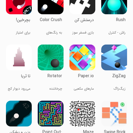
Rush
درستش کن
Color Crush
بچرخین!
راش - کنترل
بازی فسفر سوز
به رنگ‌های
برای امتیاز
گوی
دیگر نخور!
بچرخین
ZigZag
Paper.io
Rotator
تا ثریا
زیگ‌زاگ
مارهای مکعبی
چرخاننده
می‌رود دیوار کج
Swipe Brick
Maze
Point Out:
بزن و بشکن