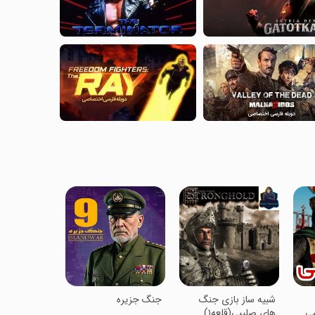
‏شبیه ساز بازی جنگ
‏‏‏‏‏جنگ جزیره
های صلیبی(قلعه۱)