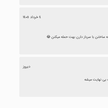
٤ خرداد ١٤٠٥
ه ساختن با سرباز دارن بهت حمله میکنن 😂
دیروز
ه بی نهایت میشه