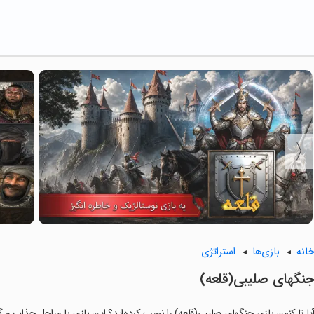
انه
بازی‌ها
استراتژی
‏‏جنگهای صلیبی(قلعه)
یا تا کنون بازی ‏‏‏جنگهای صلیبی(قلعه) را نصب کرده‌اید؟ این بازی با مراحل جذاب و گ