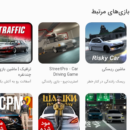
بازی‌های مرتبط
‏‏ماشین ریسکی
StreetPro - Car
‏ترافیک | ماشین باز
Driving Game
چندنفره
ریسک رانندگی در کنار خطر
استریت‌پرو - بازی رانندگی
آسفالت رو به آتش ب
اتومبیل