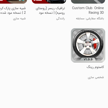
Custom Club: Online
ترافیک ریسر (روستای
شبیه سازی پارک کر
Racing 3D
روسیه) | نسخه مود
2 | نسخه مود شده
شده
باشگاه سفارشی: مسابقه
رانندگی
شبیه سازی
آنلاین ۳D
‏‏‏‏کاستوم رینگ
شخصی سازی