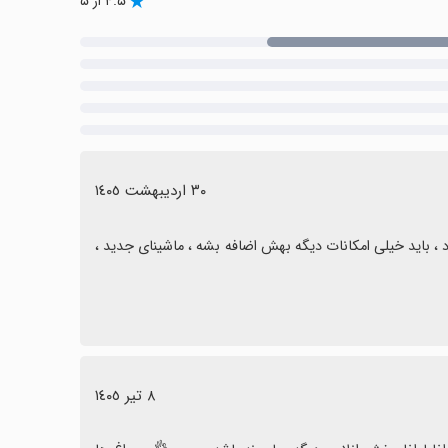
۴.۵ از ۵
٣٠ اردیبهشت ١٤٠٥
بازی گرافیک و طراحی جالب و متفاوتی داشت و حالتای دریفت و... خوب بود ، باید خیلی امکانات دیگه بهش اضافه بشه ، ماشینای جدید ، 
٨ تیر ١٤٠٥