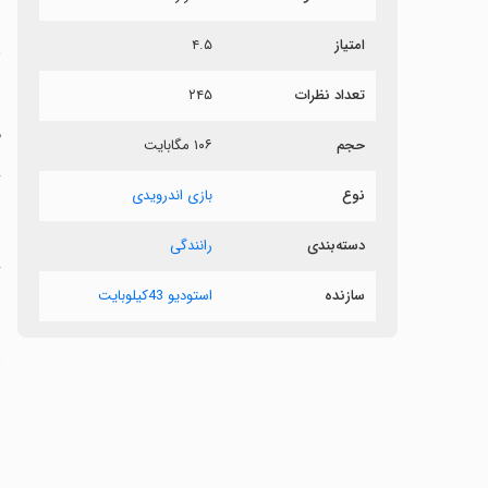
امتیاز
۴.۵
م
تعداد نظرات
۲۴۵
‏
م
حجم
۱۰۶ مگابایت
‏
نوع
بازی اندرویدی
‏‏
دسته‌بندی
رانندگی
‏
سازنده
استودیو 43کیلوبایت
ت