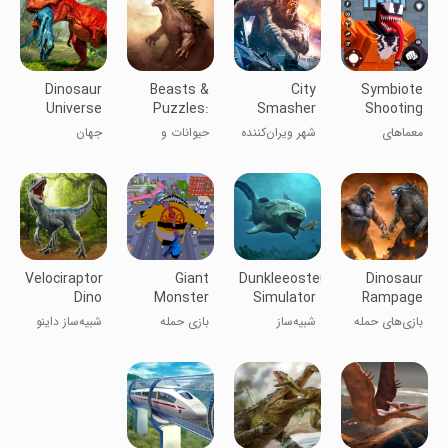
Dinosaur
Beasts &
City
Symbiote
Universe
Puzzles:
Smasher
Shooting
Awakening
Puzzle
معماهای
شهر ویران‌کننده
حیوانات و
جهان
تیراندازی
معماها: بیداری
دایناسورها
همزیستی
Velociraptor
Giant
Dunkleeosteus
Dinosaur
Dino
Monster
Simulator
Rampage
Simulator
City Chaos
Attack
بازی‌های حمله
شبیه‌ساز
بازی حمله
شبیه‌ساز داینو
Games
گردباد دایناسور
دَنگلئوس
دایناسور هیولا
ولوسیرپتور