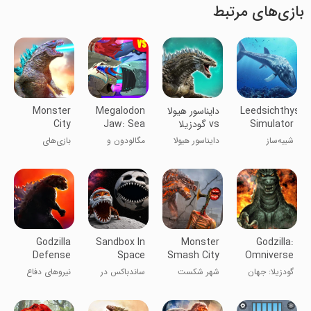
بازی‌های مرتبط
Leedsichthys
دایناسور هیولا
Megalodon
Monster
Simulator
vs گودزیلا
Jaw: Sea
City
Destruction
Monster
شبیه‌ساز
دایناسور هیولا
مگالودون و
بازی‌های
Games
War
لیدسیختیوس
در مقابل
مبارزه با
تخریب شهر
گودزیلا
هیولاهای دریا
هیولا
Godzilla
Sandbox In
Monster
Godzilla:
Defense
Space
Smash City
Omniverse
Force
Siren Head
گودزیلا: جهان
شهر شکست
ساندباکس در
نیروهای دفاع
بی‌نهایت
هیولا: سرن هد
فضا
گودزیلا