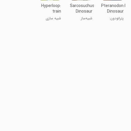
Hyperloop:
Sarcosuchus
Pteranodon:Fly
train
Dinosaur
Dinosaur
simulator
Simulator
Sim
پترانودون:
شبیه‌ساز
شبیه سازی
شبیه‌ساز
دایناسور
دایناسور پرنده
سارکوسوچوس