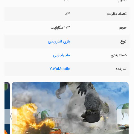
امتیاز
۴.۳
تعداد نظرات
۸۳
حجم
۱۰۳ مگابایت
نوع
بازی اندرویدی
دسته‌بندی
ماجراجویی
سازنده
YuYuMobile
〉
〈