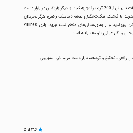
‏ویژگی‌های کلیدی شامل تحقیق و توسعه با بیش از 500 نوع مختلف و گسترش خدمات با بیش از 200 گزینه را تجربه کنید. با دیگر بازیکنان در بازار دست
ود را معامله کنید و از دو حالت بازی PRO و TYCOON بهره‌مند شوید. با گرافیک شگفت‌انگیز و نقشه داینامیک واقعی، هرگز تجربه‌ای
اینچنین جذاب را فراموش نخواهید کرد. به جامعه‌ای با بیش از 10 میلیون بازیکن بپیوندید و از به‌روزرسانی‌های منظم لذت ببرید. بازی Airlines
ان واقعی، تحقیق و توسعه، بازار دست دوم، بازی مدیریتی.
۳.۶ از ۵