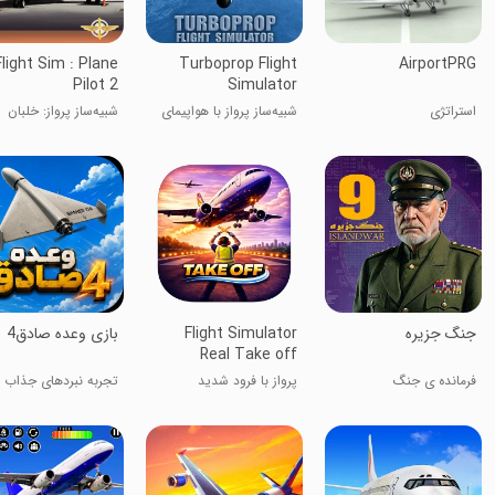
Flight Sim : Plane
Turboprop Flight
AirportPRG
Pilot 2
Simulator
استراتژی
شبیه‌ساز پرواز با هواپیمای
شبیه‌ساز پرواز: خلبان
توربوپراپ
هواپیما ۲
‏‏‏‏‏جنگ جزیره
Flight Simulator
‏‏‏بازی وعده صادق4
Real Take off
فرمانده ی جنگ
پرواز با فرود شدید
تجربه نبردهای جذاب 
حماسی