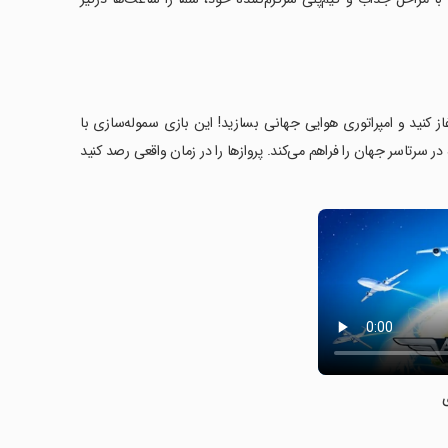
ت شرکت هواپیمایی خود را در بازی Airlines Manager: Plane Tycoon آغاز کنید و امپراتوری هوایی جهانی بسازید! این بازی سموله‌سازی با
ان انتخاب از بیش از 190 مدل هواپیما و دسترسی به 2700 فرودگاه در سرتاسر جهان را فراهم می‌کند. پروازها را در زمان واقعی رصد کنید