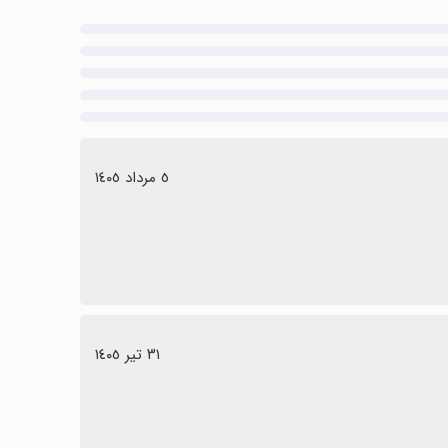
٥ مرداد ١٤٠٥
٣١ تیر ١٤٠٥