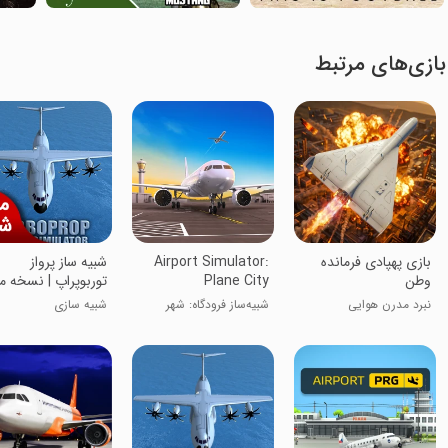
بازی‌های مرتبط
‏‏‏‏‏‏بازی پهپادی فرمانده
Airport Simulator:
شبیه ساز پرواز
وطن
Plane City
توربوپراپ | نسخه م
شده
نبرد مدرن هوایی
شبیه‌ساز فرودگاه: شهر
شبیه سازی
هواپیما