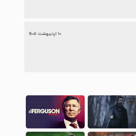
١٠ اردیبهشت ١٤٠٥