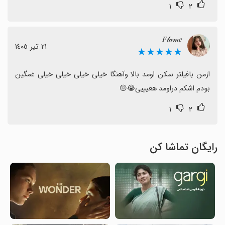
۱
۲
𝐹𝓁𝒶𝓂𝑒
٢١ تیر ١٤٠٥
★★★★★
ازمن بافیلتر سکن اومد بالا‌ وآهنگا خیلی خیلی خیلی خیلی غمگین 
بودم اشکم دراومد هعیییی😭😔
۱
۲
رایگان تماشا کن