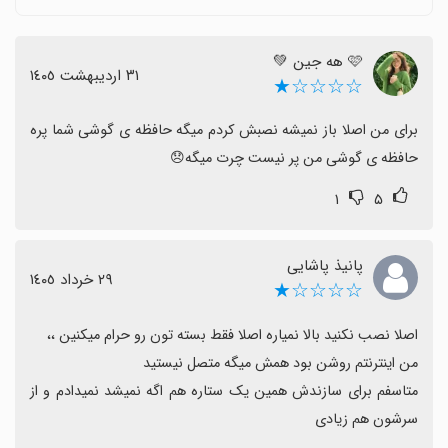
برخی کاربران انتظار داشتند امکان استفاده آفلاین یا بدون
اتصال اینترنت هم وجود داشته باشد تا راحت‌تر از اپ استفاده
🩷 هه جین 💚
کنند.
٣١ اردیبهشت ١٤٠٥
☆☆☆☆★
استفاده از فیلترشکن یا VPN برای دسترسی گزارش شده،
برخی مواقع مفید بوده اما همچنان با محدودیت‌های اتصال
برای من اصلا باز نمیشه نصبش کردم میگه حافظه ی گوشی شما پره 
مواجه می‌شود.
حافظه ی گوشی من پر نیست چرت میگه😞
به طور کلی با وجود پتانسیل بالا، بهبود ثبات نصب، پایداری
۱
۵
اتصال و عملکرد زنگ تماس می‌تواند تجربه کاربری را به سطح
بهتری برساند.
پانیذ پاشایی
٢٩ خرداد ١٤٠٥
☆☆☆☆★
متاسفم برای سازندش همین یک ستاره هم اگه نمیشد نمیدادم و از 
سرشون هم زیادی