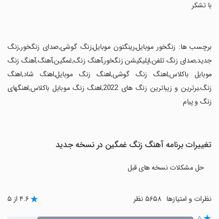
‏با تشکر
‏برچسب ها: زنگخور موبایل,رینگتون موبایل,زنگ گوشی,صدای زنگخور,زنگ
جدید,صدای زنگ تلفن,اپلیکیشن زنگخور,آهنگ زنگ,غمگین,آهنگ,آهنگ زنگ
موبایل باکلاس,اهنگ زنگ گوشی,اهنگ زنگ موبایل,اهنگ شاد,اهنگ
زنگ,برترین و زیباترین زنگ های 2022,اهنگ زنگ موبایل باکلاس,اهنگهای
زنگ و پیام
تغییرات برنامه آهنگ زنگ غمگین در نسخه جدید
حل مشکلات نسخه های قبل
نظرات و امتیازها
۵۶۵۸ نظر
۴.۶ از ۵
۵