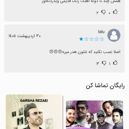
همش چند تا دونه آهنگ زنگ قدیمی وبدردنخور
۲
۰
lalu
٣٠ اردیبهشت ١٤٠٥
☆☆☆☆★
اصلا نصب نکنید که نتتون هدر میره😠😠😠
۳
۱
رایگان تماشا کن