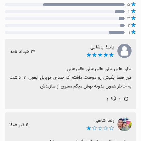
۵
۴
۳
۲
۱
پانیذ پاشایی
٢٩ خرداد ١٤٠٥
★★★★★
من فقط یکیش رو دوست داشتم که صدای موبایل ایفون ۱۳ داشت 
به خاطر همون یدونه بهش میگم ممنون از سازندش
۱
۱
رضا شاهی
١١ تیر ١٤٠٥
☆☆☆☆★