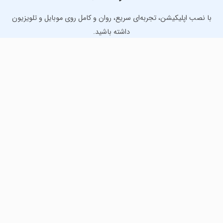
با نصب اپلیکیشن، تجربه‌ای سریع، روان و کامل روی موبایل و تلویزیون
داشته باشید.
دانلود نسخه موبایل
دانلود نسخه تلویزیون TV
لذت دانلود جدیدترین بازی‌ها و بهترین برنامه‌های اندروید از
مایکت!
دانلود جدیدترین بازی‌های اندروید برای اوقات فراغت و دریافت
بهترین برنامه‌های کاربردی برای انجام انواع فعالیت‌های روزانه. لینک
مستقیم، رایگان و سریع، تست شده و امن با نصب خودکار دیتا‍.