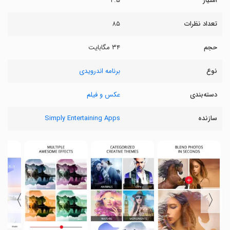
امتیاز
۴.۵
تعداد نظرات
۸۵
حجم
۳۴ مگابایت
نوع
برنامه اندرویدی
دسته‌بندی
عکس و فیلم
سازنده
Simply Entertaining Apps
〉
〈