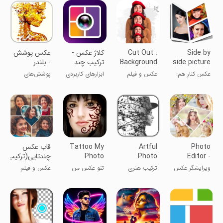
Side by
Cut Out :
کلاژ عکس -
عکس پوشش
side picture
Background
ترکیب چند
- بلندر
: Collage
Eraser
عکس
عکس کنار هم:
عکس و فیلم
ابزارهای کاربردی
پوشش‌های
کلاژ
عکاسی -
ترکیب‌گر
Photo
Artful
Tattoo My
قاب عکس
Editor -
Photo
Photo
چندتایی(ترکیب
FotoRus
Blend
عکس)
ویرایشگر عکس
ترکیب هنری
تتو عکس من
عکس و فیلم
عکس