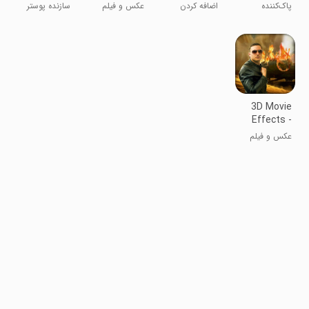
Poster
Change
on Photos
Remover -
پاک‌کننده
اضافه کردن
عکس و فیلم
سازنده پوستر
Maker
Smooth
لک‌های صورت -
واترمارک به
بازاریابی
نرم کننده
عکس‌ها
دیجیتال
3D Movie
Effects -
Movie FX
عکس و فیلم
Ph