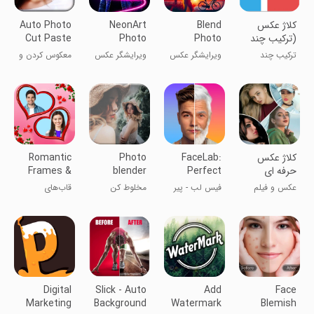
کلاژ عکس
Blend
NeonArt
Auto Photo
(ترکیب چند
Photo
Photo
Cut Paste
عکس، قاب
Editor &
Editor &
ترکیب چند
ویرایشگر عکس
ویرایشگر عکس
معکوس کردن و
عکس
Effect
Effects
عکس
و افکت بلِند
نئونی - نئون
چسباندن عکس
چندتایی)
آرت
به‌طور خودکار
کلاژ عکس
FaceLab:
Photo
Romantic
حرفه ای
Perfect
blender
Frames &
Photo
Face Editor
عکس و فیلم
فیس لب - پیر
مخلوط کن
قاب‌های
Editor
کردن چهره
عکس
رمانتیک و
ویرایشگر عکس
Digital
Slick - Auto
Add
Face
Marketing
Background
Watermark
Blemish