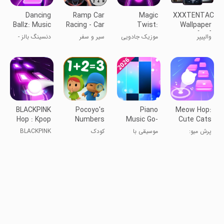
Dancing
Ramp Car
Magic
XXXTENTACIO
Ballz: Music
Racing - Car
Twist:
Wallpaper
Tiles
Games
Twister
[RIP]
والپیپر
موزیک جادویی
سیر و سفر
دنسینگ بالز -
Music Ball
XXXTENTACION
عبور توپ از
Game
[یادبود]
روی کاشی
موزیکال
BLACKPINK
Pocoyo's
Piano
Meow Hop:
Hop : Kpop
Numbers
Music Go-
Cute Cats
Music
game: 1, 2,
EDM Piano
& Music
پرش میو:
موسیقی با
کودک
BLACKPINK
3
Games
گربه‌های جذاب
کاشی‌های پیانو
پرش: موسیقی
و موسیقی
Kpop