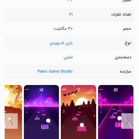
امتیاز
۴.۶
تعداد نظرات
۲۱
حجم
۳۰ مگابایت
نوع
بازی اندرویدی
دسته‌بندی
تفننی
سازنده
Piano Game Studio
〉
〈