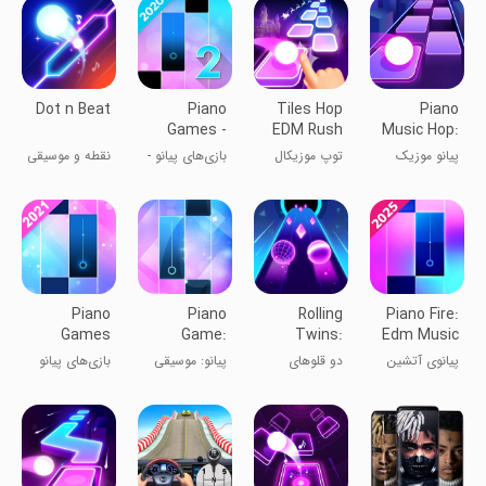
Dot n Beat
Piano
Tiles Hop
Piano
Games -
EDM Rush
Music Hop:
Free Music
Music
EDM Rush!
پیانو موزیک
توپ موزیکال
بازی‌های پیانو -
نقطه و موسیقی
Piano
Game
هاپ: عجله
چالش موسیقی
Challenge
EDM!
رایگان پیانو
2020
2020
Piano
Piano
Rolling
Piano Fire:
Games
Game:
Twins:
Edm Music
Mini: Music
Classic
Music Ball
& Piano
پیانوی آتشین
دو قلوهای
پیانو: موسیقی
بازی‌های پیانو
Puzzle
Music Song
Rush
غلتان: گردباد
کلاسیک
مینی: پازل
موسیقی
موسیقی