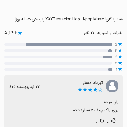
‏همه رایگان! XXXTentacion Hop : Kpop Music را پخش کنید! امروز!
نظرات و امتیازها
۲۱ نظر
۴.۶ از ۵
۵
۴
۳
۲
۱
تیرداد مستر
٢٢ اردیبهشت ١٤٠٥
☆★★★★
برای بلک پینک ۴ ستاره دادم
۰
۰