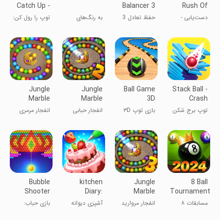
Catch Up -
Balancer 3
Rush Of
Catch Up
Speed Ball
دست‌یابی -
حفظ تعادل 3
به رنگ‌های
توپ را رول کن:
The Speed
سرعت توپ را
دیگر نخور!
مسابقه با
Racer
به دست آورید
سرعت
Jungle
Jungle
Ball Game
Stack Ball -
Marble
Marble
3D
Crash
Blast
Blast 2
Platforms
توپ برج شکن
بازی توپ ۳D
انفجار حبابی
انفجار مرمری
جنگل ۲
جنگل
Bubble
kitchen
Jungle
8 Ball
Shooter
Diary:
Marble
Tournaments:
Pop: Fun
Cooking
Blast 3
Pool Game
مسابقات ۸
انفجار مروارید
آشپزی دیوانه
بازی حباب:
Blast
games
توپ: بازی
جنگلی ۳
وار
انفجار