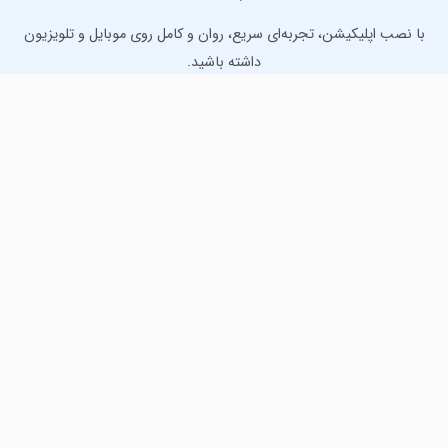
با نصب اپلیکیشن، تجربه‌ای سریع، روان و کامل روی موبایل و تلویزیون
داشته باشید.
دانلود نسخه موبایل
دانلود نسخه تلویزیون TV
لذت دانلود جدیدترین بازی‌ها و بهترین برنامه‌های اندروید از
مایکت!
دانلود جدیدترین بازی‌های اندروید برای اوقات فراغت و دریافت
بهترین برنامه‌های کاربردی برای انجام انواع فعالیت‌های روزانه. لینک
مستقیم، رایگان و سریع، تست شده و امن با نصب خودکار دیتا‍.