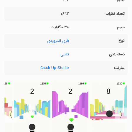
امتیاز
۳.۴
تعداد نظرات
۱,۶۹۲
حجم
۳۸ مگابایت
نوع
بازی اندرویدی
دسته‌بندی
تفننی
سازنده
Catch Up Studio
〉
〈