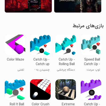
بازی‌های مرتبط
Color Maze
Catch Up -
Catch Up -
Speed Ball
Catch up
Rolling Ball
Catch Up -
The Speed
Catch Up
Catch Up
توپ سرعت:
دستگاه چرخشی
چسبیدن به -
تفننی
Ball
The Racing
رسیدن به توپ
- بازی چیدمان
چسبیدن به
Ball
مسابقه
توپ
توپ سرعتی
Roll It Ball
Color Crush
Extreme
Catch Up -