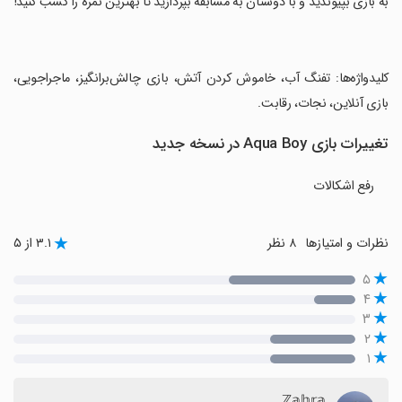
‏به بازی بپیوندید و با دوستان به مسابقه بپردازید تا بهترین نمره را کسب کنید!
‏کلیدواژه‌ها: تفنگ آب، خاموش کردن آتش، بازی چالش‌برانگیز، ماجراجویی،
بازی آنلاین، نجات، رقابت.
تغییرات بازی Aqua Boy در نسخه جدید
رفع اشکالات
نظرات و امتیازها
۸ نظر
۳.۱ از ۵
۵
۴
۳
۲
۱
ℤ𝕒𝕙𝕣𝕒