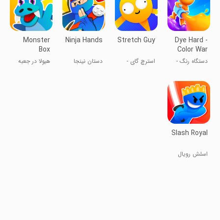
Monster
Ninja Hands
Stretch Guy
Dye Hard -
Box
Color War
دستگاه رنگ -
استرچ گای -
دستان نینجا
هیولا در جعبه
جنگ رنگ‌ها
کش آمدن
Slash Royal
اسلش رویال