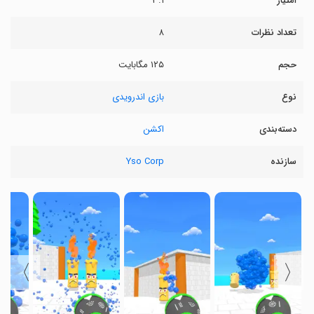
امتیاز
۳.۱
تعداد نظرات
۸
حجم
۱۲۵ مگابایت
نوع
بازی اندرویدی
دسته‌بندی
اکشن
سازنده
Yso Corp
〉
〈