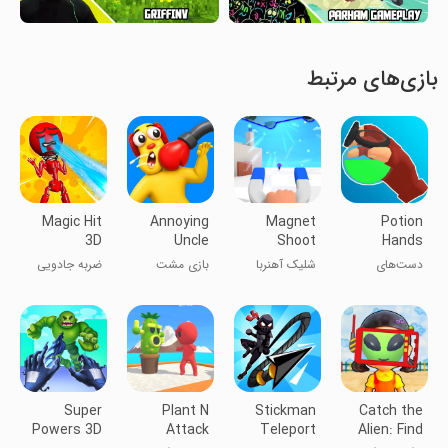
بازی‌های مرتبط
Magic Hit
Annoying
Magnet
Potion
3D
Uncle
Shoot
Hands
Punch
دست‌های
شلیک آهنربا
بازی مشت
ضربه جادویی
Game®
معجون‌ساز
عموی مزاحم
۳D
Super
Plant N
Stickman
Catch the
Powers 3D
Attack
Teleport
Alien: Find