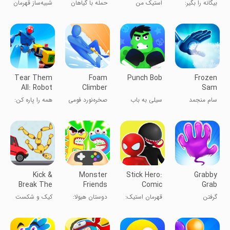
Hero
Master 3D
Impostor
بیگانه را بگیر:
استیک من
حمله با گیاهان
شبیه‌ساز قهرمان
Simulator
پیدا کردن
استاد تلپورت
با قدرت‌های
جعل‌کار
فوق‌العاده ۳D
Tear Them
Foam
Punch Bob
Frozen
All: Robot
Climber
Sam
Fighting
سام منجمد
سیلی به باب
صخره‌نورد فومی
همه را پاره کن:
مبارزه ربات‌ها
Kick &
Monster
Stick Hero:
Grabby
Break The
Friends
Comic
Grab
Ragdoll
Survivors
Superhero
گرفتن
قهرمان استیک:
دوستان هیولا:
کیک و شکست
Games
شگفت‌انگیز
ابرقهرمان کمیک
بازماندگان
بازی های
رگ‌دول