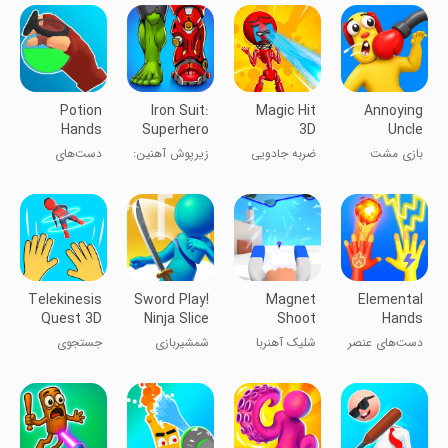
Potion
Iron Suit:
Magic Hit
Annoying
Hands
Superhero
3D
Uncle
Simulator
Punch
بازی مشت
ضربه جادویی
زیرپوش آهنین:
دست‌های
Game®
عموی مزاحم
۳D
شبیه‌ساز
معجون‌ساز
ابرقهرمان
Telekinesis
Sword Play!
Magnet
Elemental
Quest 3D
Ninja Slice
Shoot
Hands
Runner
دست‌های عنصر
شلیک آهنربا
شمشیربازی
جستجوی
نینجا
تلکینزی ۳D