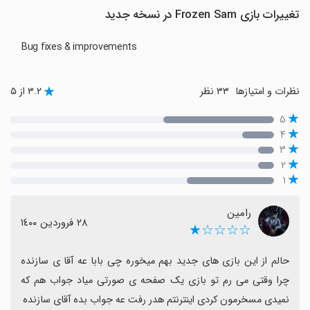
تغییرات بازی Frozen Sam در نسخه جدید
Bug fixes & improvements
نظرات و امتیازها
۳۳ نظر
۳.۲ از ۵
۵
۴
۳
۲
۱
رامین
٢٨ فروردین ١٤٠٠
☆☆☆☆★
حالم از این بازی های جدید بهم میخوره چی بابا عه آقا ی سازنده 
چرا وقتی می رم تو بازی یک صفحه ی صورتی میاد جواب هم که 
نمیدی مسخرمون کردی اينترنتم هدر رفت عه جواب بده آقای سازنده