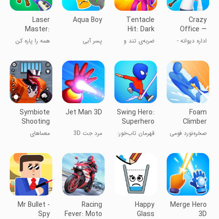
Laser
Aqua Boy
Tentacle
Crazy
Master:
Hit: Dark
Office —
Rip'em All
Assassin
Slap &
اداره دیوانه -
ضربه‌ی تند و
پسر آبی
همه را پاره کن
Smash
سیلی و خرد
تیز: قاتل تاریک
کردن
Symbiote
Jet Man 3D
Swing Hero:
Foam
Shooting
Superhero
Climber
Puzzle
Fight
صخره‌نورد فومی
قهرمان تاب‌خور:
مرد جت 3D
معماهای
نبرد ابرقهرمان
تیراندازی
همزیستی
Mr Bullet -
Racing
Happy
Merge Hero
Spy
Fever: Moto
Glass
3D