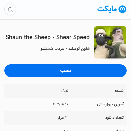
Shaun the Sheep - Shear Speed
شاون گوسفند - سرعت شستشو
نصب
نسخه
۱.۹.۵
آخرین بروزرسانی
۱۴۰۳/۱۱/۲۷
تعداد دانلود
۱۲ هزار