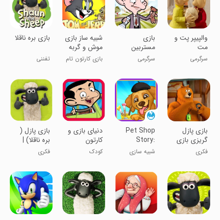
‏‏والپیپر پت و
بازی
شبیه ساز بازی
‏بازی بره ناقلا
مت
مستربین
موش و گربه
بچه گانه
سرگرمی
سرگرمی
بازی کارتون تام
تفننی
و جری
بازی پازل
Pet Shop
دنیای بازی و
بازی پازل (
گریزی بازی
Story:
کارتون
بره ناقلا) |
کودکانه
Renaissance
مستربین
بازی فکری
فکری
شبیه سازی
کودک
فکری