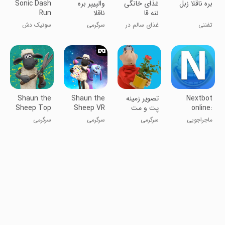
بره ناقلا زبل
غذای خانگی
‏والپیپر بره
Sonic Dash
ننه قا
ناقلا
Run
تفننی
غذای سالم در
سرگرمی
سونیک دش
مشهد
Nextbot
‏تصویر زمینه
Shaun the
Shaun the
online:
پت و مت
Sheep VR
Sheep Top
Knot Salon
Movie Barn
Evade
ماجراجویی
سرگرمی
سرگرمی
سرگرمی
nextbots