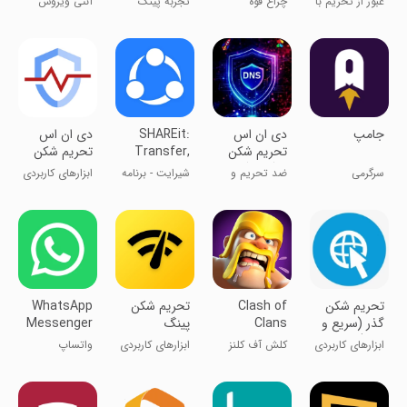
عبور از تحریم با
چراغ قوه
تجربه پینگ
آنتی ویروس
«شکن»
PowerButton -
عالی و ثابت
ناکس
فلش لایت
‏‏‏جامپ
‏‏‏‏‏‏‏‏دی ان اس
SHAREit:
‏‏دی ان اس
تحریم شکن
Transfer,
تحریم شکن
+ گیمینگ
Share Files
سرگرمی
ضد تحریم و
شیر‌ایت - برنامه
ابزارهای کاربردی
کاهش پینگ
انتقال و
دریافت سریع
فایل
تحریم شکن
Clash of
تحریم شکن
WhatsApp
گذر (سریع و
Clans
پینگ
Messenger
قوی)
پرسرعت
ابزارهای کاربردی
کلش آف کلنز
ابزارهای کاربردی
واتساپ