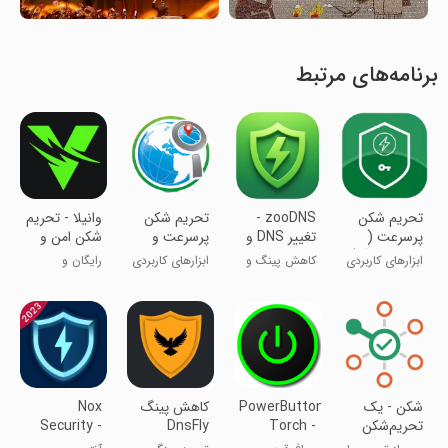
برنامه‌های مرتبط
تحریم شکن
‏‏‏zooDNS -
تحریم شکن
‏‏وانیلا - تحریم
پرسرعت (
تغییر DNS و
پرسرعت و
شکن امن و
کاهش پینگ)
کاهش پینگ
قوی
پرسرعت
ابزارهای کاربردی
کاهش پینگ و
ابزارهای کاربردی
رایگان و
تحریم شکن
پرسرعت
شکن - یک
PowerButton
‏‏کاهش پینگ
Nox
تحریم‌شکن
Torch -
DnsFly
Security -
Antivirus
Flashlight