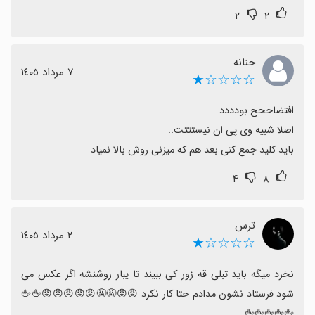
۲
۲
حنانه
٧ مرداد ١٤٠٥
☆☆☆☆★
باید کلید جمع کنی بعد هم که میزنی روش بالا نمیاد
۴
۸
ترس
٢ مرداد ١٤٠٥
☆☆☆☆★
نخرد میگه باید تبلی قه زور کی ببیند تا یبار روشنشه اگر عکس می 
شود فرستاد نشون مدادم حتا کار نکرد 😡😡🤬🤬😡😡😠😠😡🖕🖕
🖕🖕🖕🖕🖕