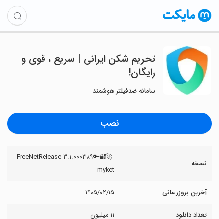
تحریم شکن ایرانی | سریع ، قوی و
رایگان!
سامانه ضدفیلتر هوشمند
نصب
FreeNetRelease-۳.۱.۰۰۰۳۸۹🔑🔐🚀-
نسخه
myket
آخرین بروزرسانی
۱۴۰۵/۰۲/۱۵
تعداد دانلود
۱۱ میلیون