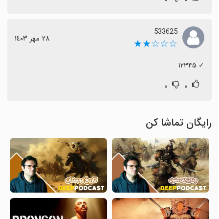
533625
٢٨ مهر ١٤٠٣
☆☆☆★★
‏✓ ۱۲۳۴۵
۰
۰
رایگان تماشا کن