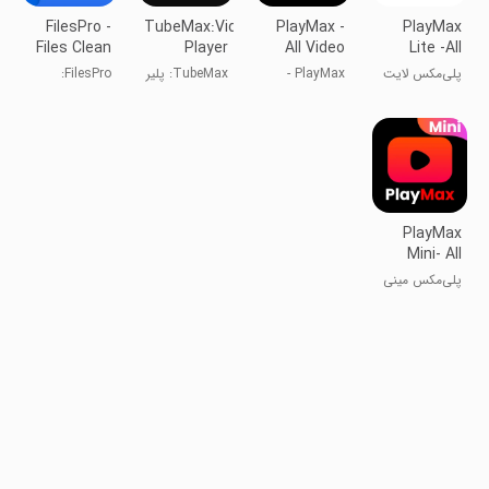
FilesPro -
TubeMax:Video&Music
PlayMax -
PlayMax
Files Clean
Player
All Video
Lite -All
Player
Video
پلی‌مکس لایت
PlayMax -
TubeMax: پلیر
FilesPro:
Player
- پخش‌کننده
پخش‌کننده
ویدیو و
مدیریت فایل
تمام ویدیوها
ویدیو
موسیقی
حرفه‌ای
PlayMax
Mini- All
VideoPlayer
پلی‌مکس مینی
- همه‌کاره پخش
ویدیو