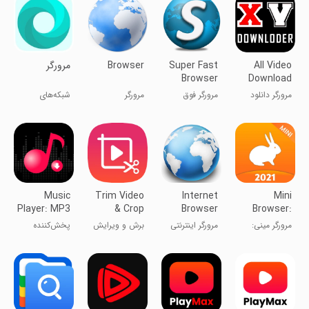
Secure
امن
All Video
Super Fast
Browser
مرورگر
Browser
Download
browser
مرورگر دانلود
مرورگر فوق
مرورگر
شبکه‌های
ویدیوی همه
پرسرعت
اجتماعی
Music
Trim Video
Internet
Mini
Player: MP3
& Crop
Browser
Browser:
Downloader
Video
Indian Fast
مرورگر مینی:
مرورگر اینترنتی
برش و ویرایش
پخش‌کننده
& Se
هندی سریع و
ویدیو
موسیقی: دانلود
بهینه
کننده MP3