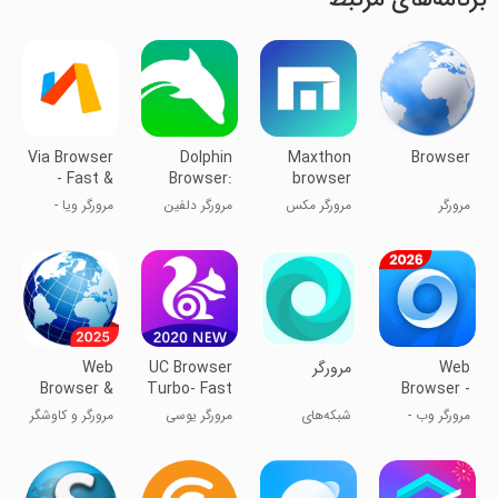
Via Browser
Dolphin
Maxthon
Browser
- Fast &
Browser:
browser
Light
Fast,
مرورگر
مرورگر مکس
مرورگر دلفین
مرورگر ویا -
Private
تان
سریع و سبک
Web
مرورگر
UC Browser
Web
Browser &
Turbo- Fast
Browser -
Explorer
Download,
Fast &
مرورگر وب -
شبکه‌های
مرورگر یوسی
مرورگر و کاوشگر
Secure, Ad
Private
سریع و
اجتماعی
توربو
وب
Block
خصوصی