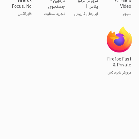
All File &
مرورگر گردو
‏‏‏‏‏ذره‌بین -
Firefox
Video
پلاس |
جستجوی
Focus: No
Downloader
وبگردی بدون
هوشمند در
Fuss
منیجر
ابزارهای کاربردی
تجربه متفاوت
فایرفاکس
تبلیغ
دنیای وب
Browser
وبگردی
فوکوس: مرورگر
بدون دردسر
Firefox Fast
& Private
Browser
مرورگر فایرفاکس