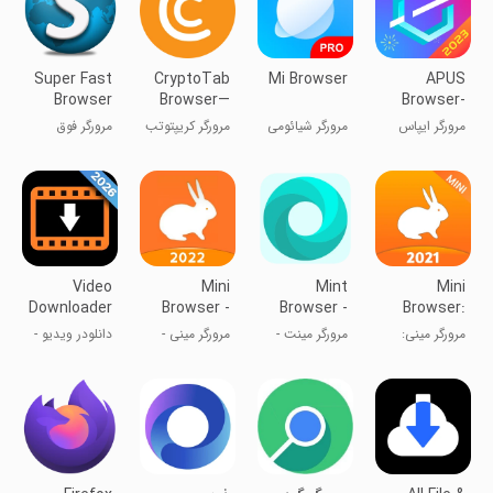
Super Fast
CryptoTab
Mi Browser
APUS
Browser
Browser—
Browser-
world's
Private &
مرورگر ایپاس
مرورگر شیائومی
مرورگر کریپتوتب
مرورگر فوق
first mining
Fast
(APUS)
پرسرعت
browser
Video
Mini
Mint
Mini
Downloader
Browser -
Browser -
Browser:
- Save
Fast &
Video
Indian Fast
مرورگر مینی:
مرورگر مینت -
مرورگر مینی -
دانلودر ویدیو -
Videos
Private
download,
& Se
هندی سریع و
دانلود ویدیو،
سریع و
ذخیره ویدیوها
Fast, Light,
بهینه
سریع، سبک،
خصوصی
Secure
امن