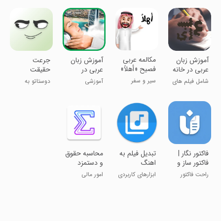
آلمانی
مکالمه عربی
آموزش زبان
آموزش زبان
جرعت
فصیح «أهلاً»
عربی در خانه
عربی در
حقیقت
خواب
سیر و سفر
شامل فیلم های
آموزشی
دوستاتو به
آموزشی
چالش بکش
‏فاکتور نگار |
تبدیل فیلم به
‏محاسبه حقوق
فاکتور ساز و
اهنگ
و دستمزد
حسابداری
۱۴۰۵ کارگران
راحت فاکتور
ابزارهای کاربردی
امور مالی
بساز