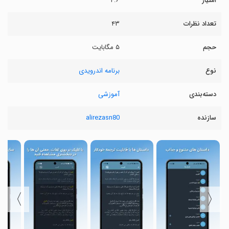
امتیاز
۴.۶
تعداد نظرات
۴۳
حجم
۵ مگابایت
نوع
برنامه اندرویدی
دسته‌بندی
آموزشی
سازنده
alirezasn80
〉
〈