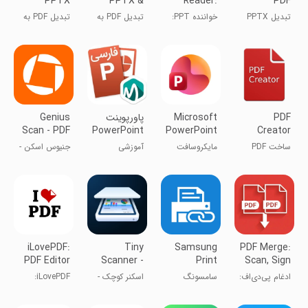
PPTX
PPTX &
Reader:
PDF
Converter
PPT
PPTX
Converter
تبدیل PPTX
خواننده PPT:
تبدیل PDF به
تبدیل PDF به
Converter
Slides
به PDF
نمایش‌دهنده
PPTX و PPT
PPTX
Viewer
اسلاید‌های
PPTX
PDF
Microsoft
‏پاورپوینت
Genius
Scan - PDF
PowerPoint
PowerPoint
Creator
اندروید
Scanner
ساخت PDF
مایکروسافت
آموزشی
جنیوس اسکن -
فارسی
پاورپوینت
اسکنر PDF
آموزش
iLovePDF:
Tiny
Samsung
PDF Merge:
PDF Editor
Scanner -
Print
Scan, Sign
& Scanner
PDF
Service
& Edit
ادغام پی‌دی‌اف:
سامسونگ
اسکنر کوچک -
iLovePDF:
Scanner
Plugin
ترکیب پی‌دی‌اف
سرویس پرینت
برنامه اسکن
ویرایش‌گر و
App
PDF
اسکنر PDF