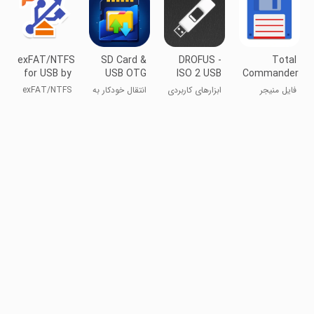
exFAT/NTFS
SD Card &
DROFUS -
Total
for USB by
USB OTG
ISO 2 USB
Commander
Paragon
File
- file
فایل منیجر
ابزارهای کاربردی
انتقال خودکار به
exFAT/NTFS
Manager
manager
قدرتمند
کارت SD
برای USB
توسط پاراگون