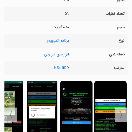
امتیاز
۴.۰
تعداد نظرات
۵۹
حجم
۱۰ مگابایت
نوع
برنامه اندرویدی
دسته‌بندی
ابزارهای کاربردی
سازنده
HSoftDD
〉
〈