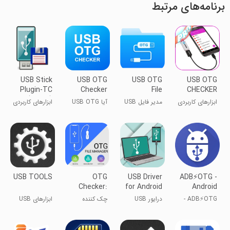
برنامه‌های مرتبط
USB Stick
USB OTG
USB OTG
USB OTG
Plugin-TC
Checker
File
CHECKER
(TRIAL)
Compatible
Manager
ابزارهای کاربردی
مدیر فایل USB
آیا USB OTG
ابزارهای کاربردی
?
OTG
سازگار است؟
USB TOOLS
OTG
USB Driver
ADB⚡OTG -
Checker:
for Android
Android
USB OTG
Devices
Debug
ADB⚡OTG -
درایور USB
چک کننده
ابزارهای USB
Connector
Bridge
پل اشکال‌زدا
برای تمام
OTG: اتصال
(فرمت، پاک
اندروید
گوشی‌ها
USB OTG
کردن...etc)