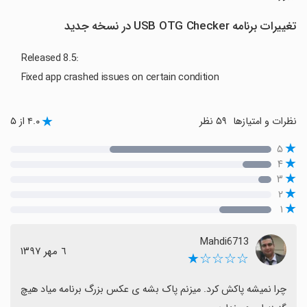
تغییرات برنامه USB OTG Checker در نسخه جدید
Released 8.5:
Fixed app crashed issues on certain condition
نظرات و امتیازها
۵۹ نظر
۴.۰ از ۵
۵
۴
۳
۲
۱
Mahdi6713
٦ مهر ١٣٩٧
☆☆☆☆★
چرا نمیشه پاکش کرد. میزنم پاک بشه ی عکس بزرگ برنامه میاد هیچ 