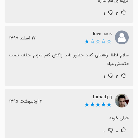
گزینه ای هم نداره
۱
۲
love..sick
١٧ اسفند ١٣٩٧
☆☆☆☆★
سلام لطفا راهنمای کنید چطور باید پاکش کنم میزنم حذف نصب 
عکسش میاد
۱
۲
farhad.j.q
٢ اردیبهشت ١٣٩٥
★★★★★
خیلی خوبه
۰
۰