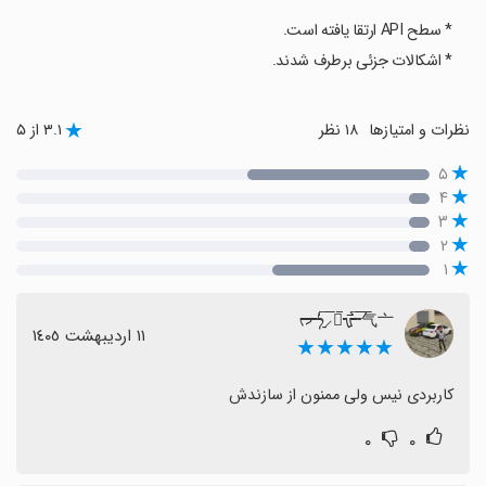
* سطح API ارتقا یافته است.
* اشکالات جزئی برطرف شدند.
نظرات و امتیازها
۱۸ نظر
۳.۱ از ۵
۵
۴
۳
۲
۱
ᡕᠵ᠊ᡃ່࡚ࠢ࠘⸝່ࠡ᠊߯ᡁࠣ࠘᠊᠊ࠢ࠘气亠
١١ اردیبهشت ١٤٠٥
★★★★★
کاربردی نیس ولی ممنون از سازندش
۰
۰