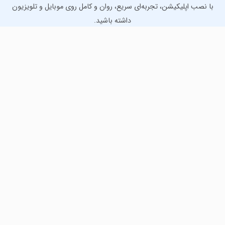
با نصب اپلیکیشن، تجربه‌ای سریع، روان و کامل روی موبایل و تلویزیون
داشته باشید.
دانلود نسخه موبایل
دانلود نسخه تلویزیون TV
لذت دانلود جدیدترین بازی‌ها و بهترین برنامه‌های اندروید از
مایکت!
دانلود جدیدترین بازی‌های اندروید برای اوقات فراغت و دریافت
بهترین برنامه‌های کاربردی برای انجام انواع فعالیت‌های روزانه. لینک
مستقیم، رایگان و سریع، تست شده و امن با نصب خودکار دیتا‍.