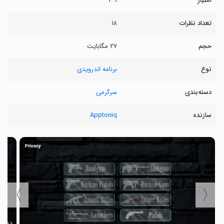
امتیاز
۳.۱
تعداد نظرات
۱۸
حجم
۲۷ مگابایت
نوع
برنامه اندرویدی
دسته‌بندی
سرگرمی
سازنده
Apptoniq
〉
〈