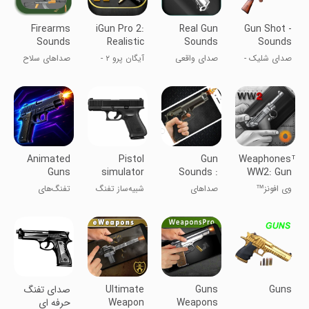
Firearms
iGun Pro 2:
Real Gun
Gun Shot -
Sounds
Realistic
Sounds
Sounds
Gun Sim
صدای شلیک -
صدای واقعی
آیگان پرو ۲ -
صداهای سلاح
افکت‌ها
سلاح
شبیه‌ساز کار با
اسلحه
Animated
Pistol
Gun
Weaphones™
Guns
simulator
Sounds :
WW2: Gun
Gun
Sim Free
وی افونز™
صداهای
شبیه‌ساز تفنگ
تفنگ‌های
Simulator
WW2: شبیه‌ساز
اسلحه: شبیه‌ساز
کمری
متحرک
تفنگ رایگان
اسلحه
Guns
Guns
Ultimate
صدای تفنگ
Weapons
Weapon
حرفه ای