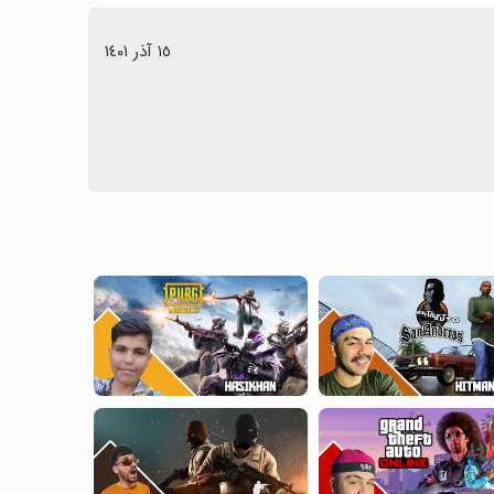
١٥ آذر ١٤٠١