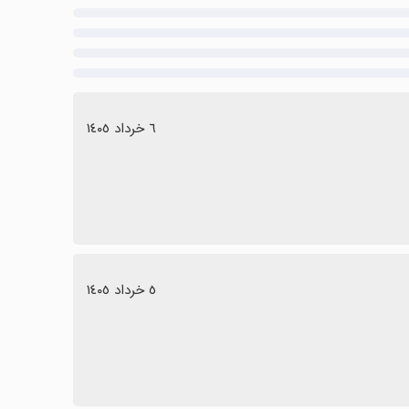
٦ خرداد ١٤٠٥
٥ خرداد ١٤٠٥