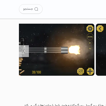
جستجو
〉