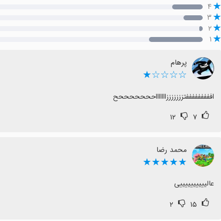
۴
۳
۲
۱
پرهام
☆☆☆☆★
افففففففففتزززززززاااااااحححححححح
۱۲
۷
محمد رضا
★★★★★
عالییییییییییی
۲
۱۵