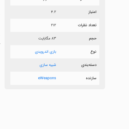
امتیاز
۴.۲
ش
تعداد نظرات
۲۱۲
ب
ا
حجم
۸۳ مگابایت
ح
نوع
بازی اندرویدی
دسته‌بندی
شبیه سازی
سازنده
eWeapons
‏