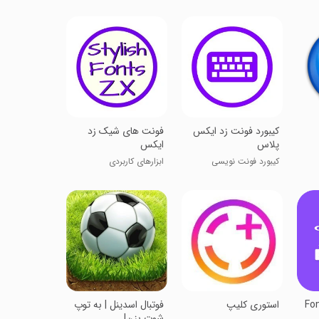
کیبورد فونت زد ایکس
فونت های شیک زد
پلاس
ایکس
کیبورد فونت نویسی
ابزارهای کاربردی
Fon
استوری کلیپ
فوتبال اسدینل | به توپ
شوت بزن!