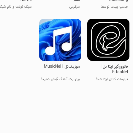
جامپ پینت توسط
سرگرمی
سبک فونت و نام شیک
مدی‌بان
فالوورگیر ایتا نل |
موزیک‌نل | MusicNel
EitaaNel
تبلیغات کانال ایتا شما!
بینهایت آهنگ گوش دهید!