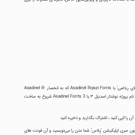
‏• نسخه سوم مجموعه اپلیکیشن نوشتار اسدینل Asadinel Fonts با نام 'فونت های ریاضی' یا Asadinel Riyazi Fonts که به انحصار Asadinel R-
Fonts هست دومین اپلیکیشن از سری اپلیکیشن های نوشتار اسدینل است که با نام پروژه نوشتار اسدینل ۳ یا Asadinel Fonts 3 شروع به ساخت
ن را کپی کنید ، اشتراک بگذارید و ذخیره کنید
ر اون سری اپلیکیشن 'پِلاس' شما متن را می‌نویسید و آن فونت های