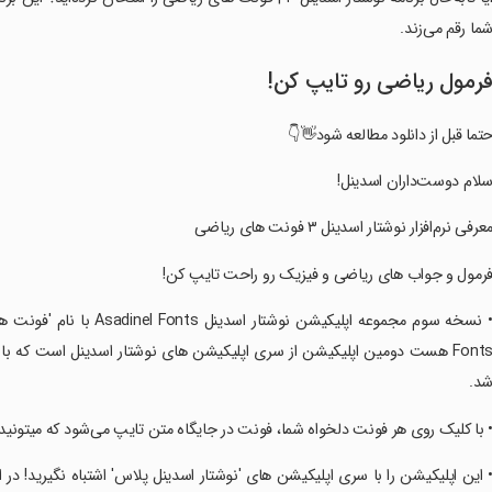
شما رقم می‌زند
فرمول ریاضی رو تایپ کن
حتما قبل از دانلود مطالعه شود👋
‏سلام دوست‌داران اسدینل
‏معرفی نرم‌افزار نوشتار اسدینل ۳ فونت های ریاض
‏فرمول و جواب های ریاضی و فیزیک رو راحت تایپ کن
شد
جایگاه متن تایپ می‌شود که میتونید آن را کپی کنید ، اشتراک بگذارید و ذخیره کنی
شتباه نگیرید! در اون سری اپلیکیشن 'پِلاس' شما متن را می‌نویسید و آن فونت ها