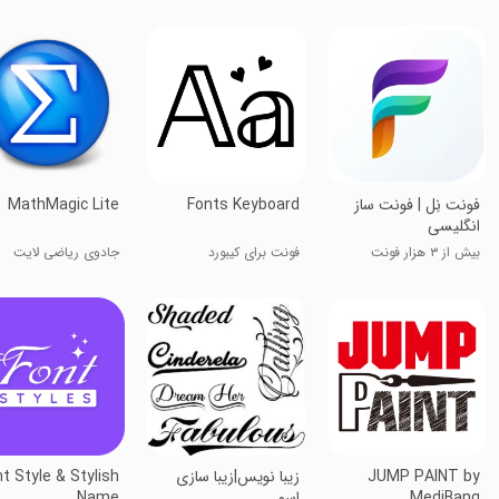
‏‏‏‏فونت نِل | فونت ساز
Fonts Keyboard
MathMagic Lite
انگلیسی
بیش از ۳ هزار فونت
فونت برای کیبورد
جادوی ریاضی لایت
مختلف!
JUMP PAINT by
زیبا نویس|زیبا سازی
t Style & Stylish
MediBang
اسم
Name