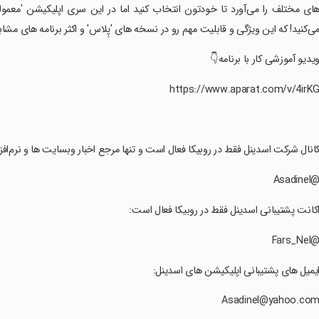
پلیکیشن 'معمولی' شما خودتون فونت ها را مانند کیبورد تون، دونه دونه انتخا
ه این ویژگی و قابلیت مهم رو در نسخه های 'پِلاس' و اکثر برنامه های مشابه ندارند
‏ویدیو آموزشی کار با برنامه
روبیکا فعال است و تنها مرجع اخبار وبسایت ها و نرم‌افزار های ساخت اسدینل است
‏@Asadine
‏اکانت پشتیبانی اسدینل فقط در روبیکا فعال است
‏@Fars_Ne
‏ایمیل های پشتیبانی اپلیکیشن های اسدینل