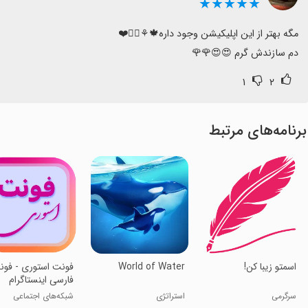
★★★★★
دم سازندش گرم 😍😍🌹🌹
۱
۲
برنامه‌های مرتبط
‏اسمتو زیبا کن!
World of Water
‏فونت استوری - فو
فارسی اینستاگرام
سرگرمی
استراتژی
شبکه‌های اجتماعی