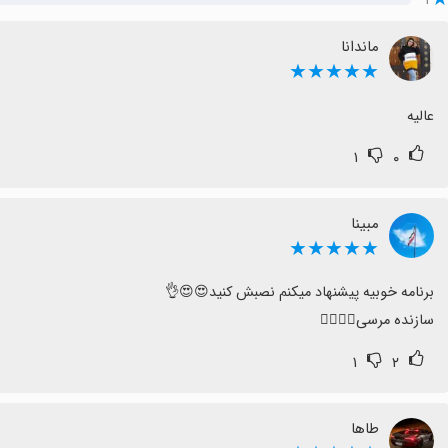
۱
ماندانا
★★★★★
عالیه
۱
۰
مبینا
★★★★★
سازنده مرسی❤️‍🔥🍃🌹
۱
۲
طاها