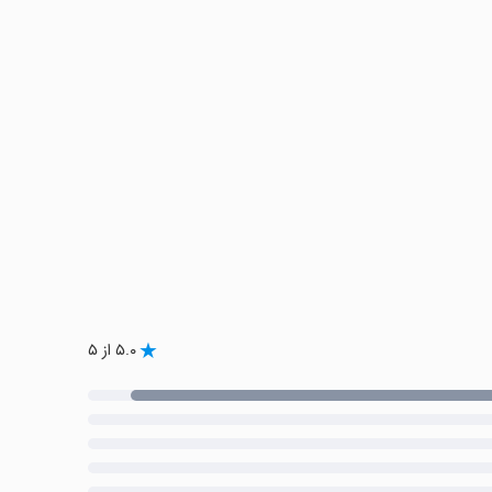
۵.۰ از ۵