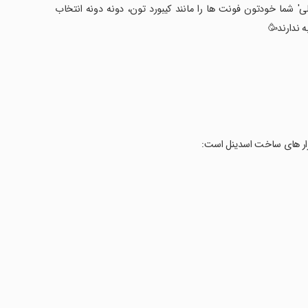
ی' شما خودتون فونت ها را مانند کیبورد تون، دونه دونه انتخاب
ه ندارند🥳
افزار های ساخت اسدینل است: