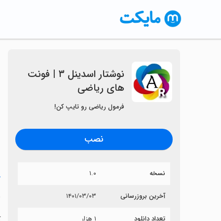
نوشتار اسدینل ۳ | فونت
های ریاضی
فرمول ریاضی رو تایپ کن!
نصب
نسخه
۱.۰
خ
ن
آخرین بروزرسانی
۱۴۰۱/۰۳/۰۳
تعداد دانلود
۱ هزار