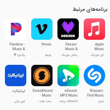
برنامه‌های مرتبط
Pandora -
Vimeo
Deezer:
Apple
Music &
Music &
Music
Podcasts
Podcast
اپل موزیک
پخش موزیک
ویمئو
پاندورا ®
Player
سرویس
دِزر
بهترین رادیو
استریمینگ
اینترنتی
موسیقی اپل
Shazam:
eSound:
SoundHound
ایرانیکارت
- Music
MP3 Music
Find Music
Discovery
Player App
& Concerts
شازم
eSound: برنامه
ساند هاند -
امور مالی
پلیر موسیقی
موزیک‌یاب و