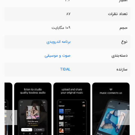
امتیاز
۴.۶
تعداد نظرات
۸۷
حجم
۱۰۹ مگابایت
نوع
برنامه اندرویدی
دسته‌بندی
صوت و موسیقی
سازنده
TIDAL
〉
〈