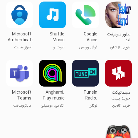
MP3
پلیر
تیلور سوییفت
Google
Shuttle
Microsoft
لند
Voice
Music
Authenticator
Player
هرچی از تیلور
گوگل وویس
صوت و
احراز هویت
میخوای
گفتگوی صوتی
موسیقی
مایکروسافت
‏‏سینماتیکت |
TuneIn
Anghami:
Microsoft
خرید بلیت
Radio:
Play music
Teams
فیلم استخر
Music &
& Podcasts
خرید آنلاین
تونلن
انغامی: موسیقی
مایکروسافت
Sports
بلیت سینما
و پادکست‌ها را
تیمز
پخش کن