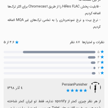
- قابلیت پخش HiRes FLAC را از طریق Chromecast برای اکثر ترک‌ها
اضافه کردیم.
- نرخ بیت و نرخ نمونه‌برداری را به تمامی ترک‌های غیر MQA اضافه
کردیم.
نظرات و امتیازها
۸۷ نظر
۴.۶ از ۵
۵
۴
۳
۲
۱
PersianPunisher
٤ آذر ١٣٩٨
★★★★★
از هر نظر چیزی کمتر از spotify نداره، فقط تو ایران کمتر شناخته 