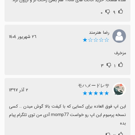
شده هست. خرید اکانت های Tidal هم بسی راحت تر و ارزون تره.
۰
۹
رضا هنرمند
٢٦ شهریور ١٤٠٤
☆☆☆☆★
مزخرف
۳
۱
モハメードレサ
٢ آذر ١٣٩٧
★★★★★
این اپ فوق العاده برای کسایی که با کیفت بالا گوش میدن .. کسی 
نسخه پرمیوم این اپ رو خواست momp77 آدی من توی تلگرام پیام 
بده