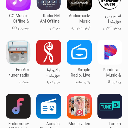
‏‏ام اس بی
Audiomack:
Radio FM
GO Music -
موزیک |
Music
AM Offline
Offline &
دانلود آهنگ
Downloader
2023 App
online
پخش آنلاین
گوش دادن به
صوت و
موسیقی GO -
music, free
آهنگ
موسیقی آنلاین
موسیقی
موسیقی آفلاین
MV, MP3
و آنلاین، MV
رایگان، MP3
Pandora -
Simple
رادیو آوا
Fm Am
Music &
Radio: Live
موزیک -
tuner radio
for offline
Radio Ava
AM FM
Podcasts
پاندورا ®
رادیو ساده:
موزیک با
صوت و
Music
Radio
بهترین رادیو
رادیو زنده AM
اینترنت نیم بها
موسیقی
اینترنتی
FM
Frolomuse:
Audials
Music video
TuneIn