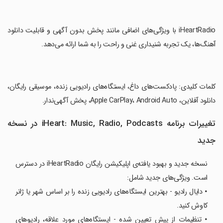
‏iHeartRadio با ویژگی‌های اضافی مانند پخش بدون آگهی و قابلیت دانلود
آهنگ‌ها، یک تجربه شنیداری غنی و راحت را به شما ارائه می‌دهد.
‏کلمات کلیدی: پادکست‌های داغ، ایستگاه‌های رادیویی زنده، موسیقی رایگان،
دانلود آفلاین، Apple CarPlay، Android Auto، پخش آگهی‌ندار.
تغییرات برنامه iHeart: Music, Radio, Podcasts در نسخه
جدید
نسخه جدید و بهبود یافته‌ی اپلیکیشن رایگان iHeartRadio در دسترس
است. ویژگی‌های جدید شامل:
𑇐 دایال رادیو - بهترین ایستگاه‌های رادیویی زنده را بر اساس شهر یا ژانر
کاوش کنید.
𑇐 تنظیمات از پیش تعیین شده - ایستگاه‌های مورد علاقه، رادیوهای