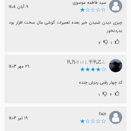
سید فاطمه موسوی
٩ آبان ١٤٠٤
☆☆☆☆★
چیزی دیدن شنیدن خیر بعده تعمیرات گوشی مال سخت افزار بود 
بدردنخور
۲
۱
卂乃ㄖㄩㄥ千卂乙ㄥ
٢٦ مهر ١٤٠٣
☆★★★★
کد چهار رقمی رمزش چنده
۱
۲
fazi
١٩ تیر ١٤٠٣
☆☆☆☆★