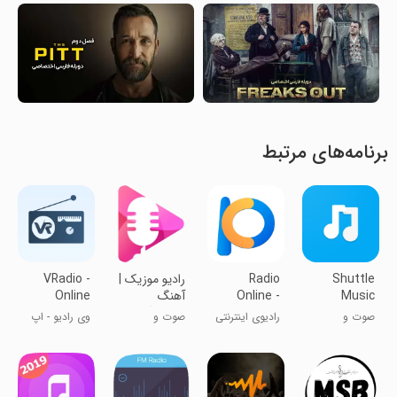
برنامه‌های مرتبط
Shuttle
Radio
رادیو موزیک |
VRadio -
Music
Online -
آهنگ
Online
Player
PCRADIO
شاد,غمگین,عاشقانه
Radio App
صوت و
رادیوی اینترنتی
صوت و
وی رادیو - اپ
موسیقی
موسیقی
رادیو آنلاین