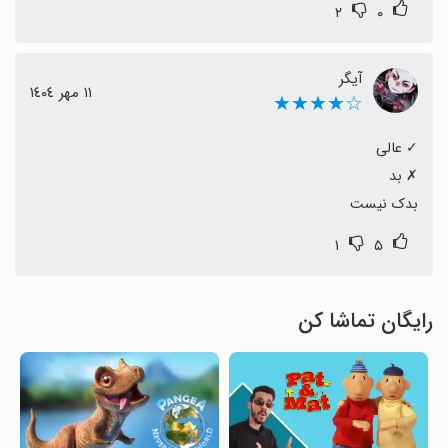
۲
۰
آیگر
١١ مهر ١٤٠٤
☆★★★★
بدک نیست
۱
۵
رایگان تماشا کن