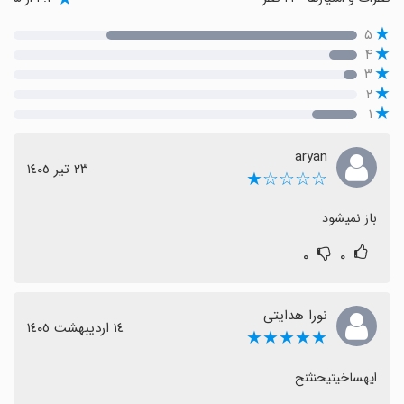
۵
۴
۳
۲
۱
aryan
٢٣ تیر ١٤٠٥
☆☆☆☆★
باز نمیشود
۰
۰
نورا هدایتی
١٤ اردیبهشت ١٤٠٥
★★★★★
ایهساخیتیحنثنح