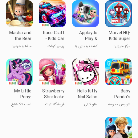
Masha and
Race Craft
Applaydu
Marvel HQ:
the Bear
- Kids Car
Play &
Kids Super
Pizza
Games
Discover
Hero Fun
مرکز مارول:
کشف و بازی با
رِیس کرفت -
ماشا و خرس:
Maker
سرگرمی‌های
Applaydu
بازی‌های
سازنده پیتزا
ابرقهرمانان
ماشین‌سواری
بچه‌ها
کودکان
My Little
Strawberry
Hello Kitty
Baby
Pony:
Shortcake
Nail Salon
Panda's
Harmony
Sweets
School Bus
اتوبوس مدرسه
هلو کیتی
فروشگاه توت
اسب تک‌شاخ
Quest
پاندا کوچولو
فرنگی دوست
من
داشتنی