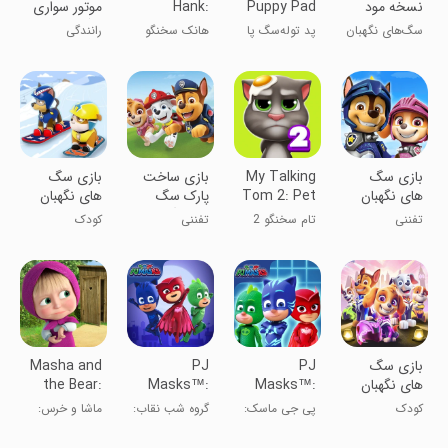
نسخه مود
Puppy Pad
Hank:
موتور سواری
شده
Islands
سگ های
سگ‌های نگهبان
پد توله‌سگ پا
هانک سخنگو
رانندگی
نگهبان
نجات جهان
رایدر
‏بازی سگ
My Talking
‏بازی ساخت
‏بازی سگ
های نگهبان
Tom 2: Pet
پارک سگ
های نگهبان
Game
های نگهبان
در پیست
تفننی
تام سخنگو 2
تفننی
کودک
اسکی
بازی سگ
PJ
PJ
Masha and
های نگهبان
Masks™:
Masks™:
the Bear:
My Friends
Moonlight
Hero
کودک
پی جی ماسک:
گروه شب نقاب:
ماشا و خرس:
Heroes
Academy
آکادمی قهرمان
قهرمانان مهتابی
دوستان من