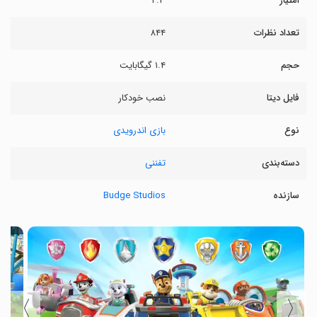
امتیاز
۴.۳
تعداد نظرات
۸۴۴
حجم
۱.۴ گیگابایت
فایل دیتا
نصب خودکار
نوع
بازی اندرویدی
دسته‌بندی
تفننی
سازنده
Budge Studios
〉
〈