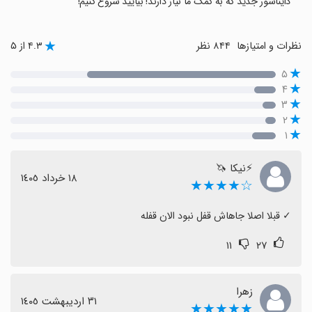
دایناسور جدید که به کمک ما نیاز دارند! بیایید شروع کنیم!
نظرات و امتیازها
۸۴۴ نظر
۴.۳ از ۵
۵
۴
۳
۲
۱
⚡️نیکا 🦄
١٨ خرداد ١٤٠٥
☆★★★★
‏✓ قبلا اصلا جاهاش قفل نبود الان قفله
۱۱
۲۷
زهرا
٣١ اردیبهشت ١٤٠٥
★★★★★