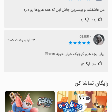
من عاشقشم و بیشترین جاش این که همه هاپوها رو داره
۸
۴۸
예크타
٢٣ اردیبهشت ١٤٠٥
★★★★★
برای بچه های کوچیک خیلی خوبه 🎀🤏🏻
۱۷
۶۰
رایگان تماشا کن