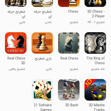
3D Chess -
Chess
شطرنج حرفه
شطرنج حرفه
2 Player
ای
ای
شطرنج ۳D - ۲
شطرنج
تفننی
فکری
بازیکن
The King of
Real Chess
بازی شطرنج
Real Chess
3D
Chess
شاه شطرنج
شطرنج
فکری
شطرنج واقعی
سه‌بعدی
21 Solitaire
3D Bash
3D Marble
Games
Tracks