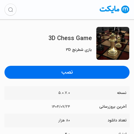
3D Chess Game
بازی شطرنج ۳D
نصب
نسخه
۵.۰.۷.۰
آخرین بروزرسانی
۱۴۰۴/۰۷/۲۴
تعداد دانلود
۸۰ هزار