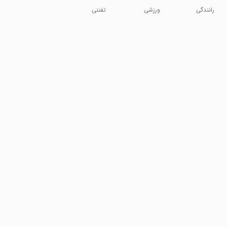
رانندگی
ورزشی
تفننی