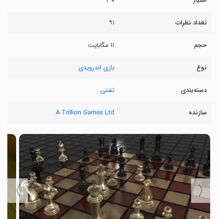
امتیاز
۴.۰
تعداد نظرات
۹۱
حجم
۱۱ مگابایت
نوع
بازی اندرویدی
دسته‌بندی
تفننی
سازنده
A Trillion Games Ltd
〉
〈