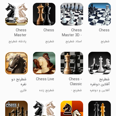
Chess
Chess
Chess
Chess
Master
Master 3D -
King
Royal Game
شطرنج
استاد شطرنج
شطرنج
پادشاه شطرنج
۳D - بازی
سلطنتی
شطرنج
Chess -
Chess Live
شطرنج دو
آفلاین دونفره
Classic
نفره
Chess
آفلاین و دونفره
شطرنج -
شطرنج زنده
فکری
Offline
بازی کنید!
شطرنج کلاسیک
آفلاین