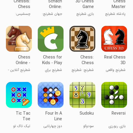
Chessis:
Schach
3D Chess
Chess
Chess
Online:
Game
Master
Analysis
Chess
King
پادشاه شطرنج
بازی شطرنج
جهان شطرنج:
چسشیس:
Universe
۳D
بازی و یادگیری
تحلیل شطرنج
Chess
Chess for
Chess:
Real Chess
Online -
Kids - Play
Chess
3D
Clash of
& Learn
Games
شطرنج واقعی
شطرنج: شطرنج
شطرنج برای
شطرنج آنلاین -
Kings
سه‌بعدی
آنلاین و آژدر
کودکان - بازی و
نبرد پادشاهان
یادگیری
Tic Tac
Four In A
Sudoku
Reversi
Toe
Line
بازی ریورزی
سودوکو
دوز چهارتایی
تیک تاک تو