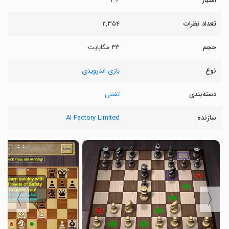
امتیاز
۴.۶
تعداد نظرات
۲,۳۵۴
حجم
۴۳ مگابایت
نوع
بازی اندرویدی
دسته‌بندی
تفننی
سازنده
AI Factory Limited
〉
〈