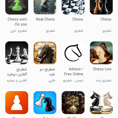
Chess.com
Real Chess
Chess
Chess
- Do you
miss us?
شطرنج
شطرنج
شطرنج
شطرنج: بازی
کن و یاد بگیر
Chess Live
lichess •
شطرنج دو
شطرنج
Free Online
نفره
آفلاین دونفره
Chess
شطرنج زنده
لیچس - شطرنج
فکری
آفلاین و دونفره
آنلاین
بازی کنید!