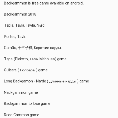
Backgammon is free game available on android.
Backgammon 2018
Tabla, Tavla,Tawla, Nərd
Portes, Tavli,
Gamão, 十五子棋, Короткие нарды,
Tapa (Plakoto, Тапа, Mahbusa) game
Gulbara ( Гюлбара ) game
Long Backgamon - Narde ( Длинные нарды ) game
Nackgammon game
Backgammon to lose game
Race Gammon game