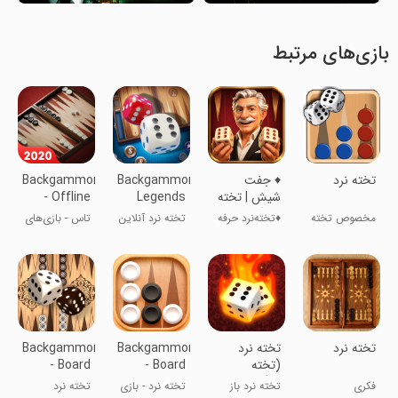
بازی‌های مرتبط
تخته نرد
‏‏♦️ جفت
Backgammon
Backgammon
شیش | تخته
Legends
- Offline
نرد آنلاین |
Online
Free Board
مخصوص تخته
♦️تخته‌نرد حرفه
تخته نرد آنلاین
تاس - بازی‌های
Games
Backgammon
باز های حرفه
ای!
تخته‌ای آفلاین
ای
رایگان
تخته نرد
‏‏‏تخته نرد
Backgammon
Backgammon
(تخته
- Board
- Board
باز)جایزه
Game
Game
فکری
تخته نرد باز
تخته نرد - بازی
تخته نرد