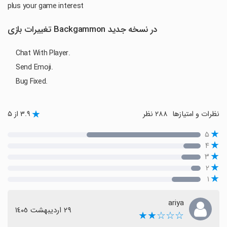
plus your game interest
تغییرات بازی Backgammon در نسخه جدید
Chat With Player.
Send Emoji.
Bug Fixed.
نظرات و امتیازها
۲۸۸ نظر
۳.۹ از ۵
۵
۴
۳
۲
۱
ariya
٢٩ اردیبهشت ١٤٠٥
☆☆☆★★