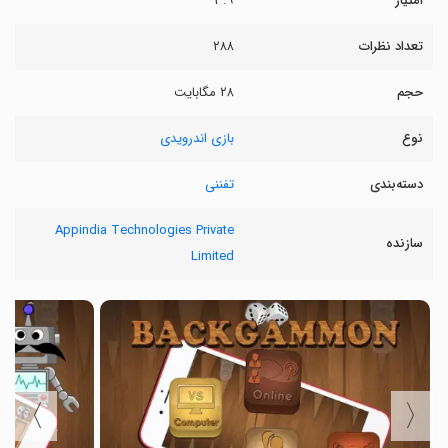
امتیاز
۳.۹
تعداد نظرات
۲۸۸
حجم
۲۸ مگابایت
نوع
بازی اندرویدی
دسته‌بندی
تفننی
Appindia Technologies Private
سازنده
Limited
〉
〈