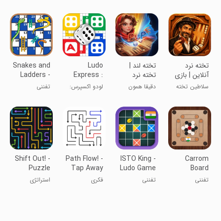
نقدی
شو!
تخته‌ای
‏تخته نرد
‏‏‏‏‏‏‏تخته لند |
Ludo
Snakes and
آنلاین | بازی
تخته نرد
Express :
Ladders -
دونفره - چت
ایرانی
Online Ludo
Ludo Game
سلاطین تخته
دقیقا همون
لودو اکسپرس:
تفننی
نرد
حس نوستالژی
لودو آنلاین
Shift Out! -
Path Flow! -
ISTO King -
Carrom
Puzzle
Tap Away
Ludo Game
Board
Games
Puzzles
Game
تفننی
تفننی
فکری
استراتژی