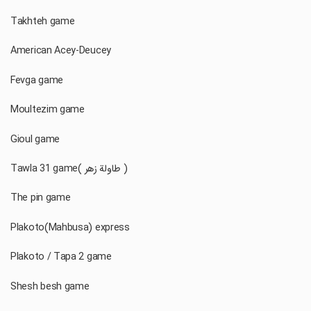
Takhteh game
American Acey-Deucey
Fevga game
Moultezim game
Gioul game
Tawla 31 game( طاولة زهر )
The pin game
Plakoto(Mahbusa) express
Plakoto / Tapa 2 game
Shesh besh game