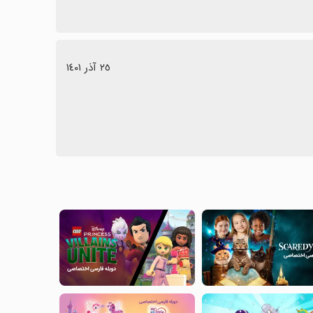
٢٥ آذر ١٤٠١