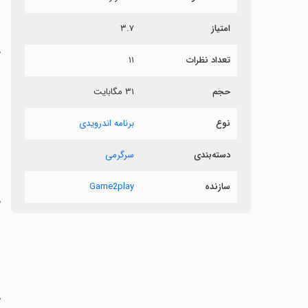
ش
امتیاز
۳.۷
خ
تعداد نظرات
۱۱
ب
حجم
۳۱ مگابایت
ر
ع
نوع
برنامه اندرویدی
دسته‌بندی
سرگرمی
‏
سازنده
Game2play
م
ع
‏
م