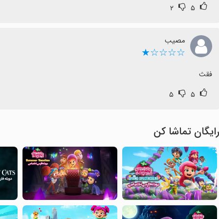
۲
۵
مصیب
☆☆☆☆★
فقث
۵
۵
ایگان تماشا کن