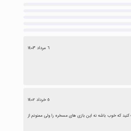
٦ مرداد ١٤٠٣
٥ خرداد ١٤٠٢
‏✓ خیلی خیلی بد هست نصف نکنید الکی نتتون را حدر ندید یک بازی نصف کنید که خوب باشه نه این بازی های مسخره را ولی ممنونم از 