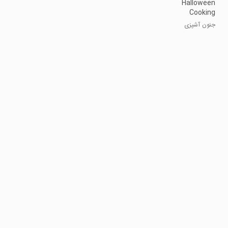
Halloween
Cooking
Madness
جنون آشپزی
Game
هالوین