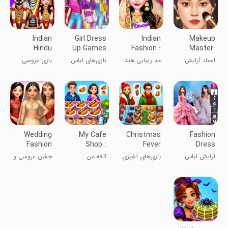
Indian
Girl Dress
Indian
Makeup
Hindu
Up Games
Fashion :
Master:
Wedding
Offline
Makeup
Beauty
استاد آرایش:
مد زیبایی هند:
بازی‌های لباس
بازی عروسی
Girl Game
Game
Salon
سالن زیبایی
بازی آرایشی
پوشیدن
دختر هندو
دخترانه آفلاین
هندی
Wedding
My Cafe
Christmas
Fashion
Fashion
Shop :
Fever
Dress
Cooking
Cooking
Cooking
Up:Super
آرایش لباس:
بازی‌های آشپزی
کافه من:
جشن عروسی و
Party
Games
Games
Stylist
استایلیست
تب کریسمس
بازی‌های آشپزی
آشپزی مد
فوق‌العاده