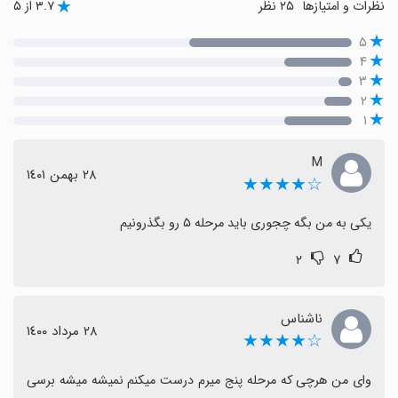
نظرات و امتیازها
۲۵ نظر
۳.۷ از ۵
۵
۴
۳
۲
۱
M
٢٨ بهمن ١٤٠١
☆★★★★
یکی به من بگه چجوری باید مرحله ۵ رو بگذرونیم
۲
۷
ناشناس
٢٨ مرداد ١٤٠٠
☆★★★★
وای من هرچی که مرحله پنج میرم درست میکنم نمیشه میشه برسی 