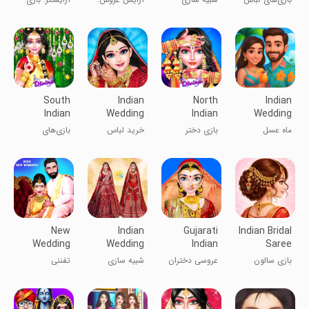
Game
Makeup
Games
عروس
لباس عروسی
آرایش
South
Indian
North
Indian
Indian
Wedding
Indian
Wedding
Wedding
Dress
Wedding
Honeymoon
ماه عسل
بازی دختر
خرید لباس
بازی‌های
Games
Shopping
Girl Game
Part3
عروسی هندی
عروسی شمال
عروسی هندی
عروسی جنوب
قسمت ۳
هند
هند
New
Indian
Gujarati
Indian Bridal
Wedding
Wedding
Indian
Saree
Game :
Dress up
Wedding
Salon
بازی سالون
عروسی دختران
شبیه سازی
تفننی
2020
Makeup
Girls
Game
عروس هندی
گجراتی هندی