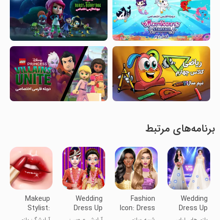
برنامه‌های مرتبط
Makeup
Wedding
Fashion
Wedding
Stylist:
Dress Up
Icon: Dress
Dress Up
Makeup
Bridal
Up & Style
Bridal
بازی‌های لباس
شبیه سازی
آرایش عروس:
آرایشگر: بازی