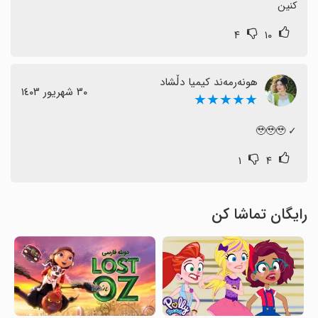
کنین
۴
۱۰
هونەرمەند کیمیا دڵشاد
٣٠ شهریور ١٤٠٣
★★★★★
‏✓ 🥹🥹🥹
۱
۴
رایگان تماشا کن