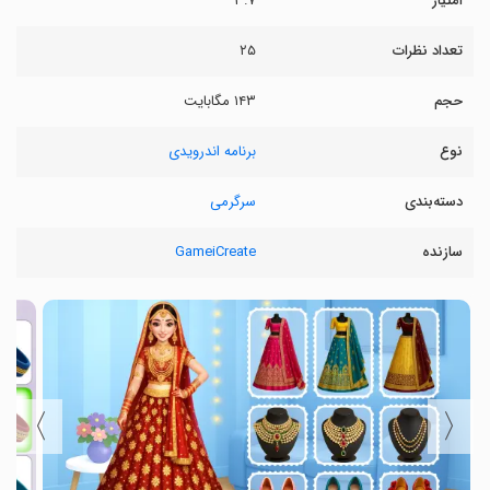
امتیاز
۳.۷
تعداد نظرات
۲۵
حجم
۱۴۳ مگابایت
نوع
برنامه اندرویدی
دسته‌بندی
سرگرمی
سازنده
GameiCreate
〉
〈