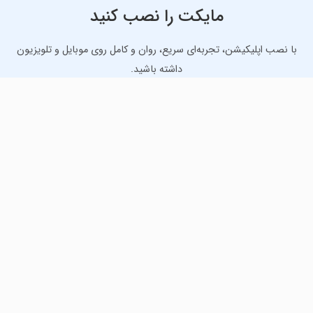
مایکت را نصب کنید
با نصب اپلیکیشن، تجربه‌ای سریع، روان و کامل روی موبایل و تلویزیون
داشته باشید.
دانلود نسخه موبایل
دانلود نسخه تلویزیون TV
لذت دانلود جدیدترین بازی‌ها و بهترین برنامه‌های اندروید از
مایکت!
دانلود جدیدترین بازی‌های اندروید برای اوقات فراغت و دریافت
بهترین برنامه‌های کاربردی برای انجام انواع فعالیت‌های روزانه. لینک