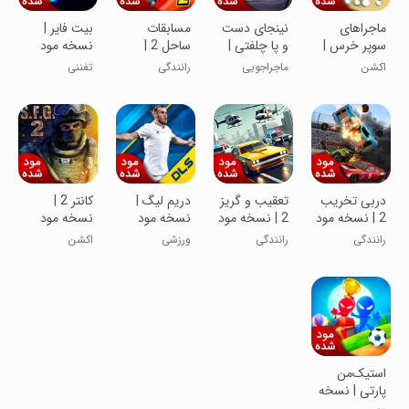
ماجراهای
نینجای دست
مسابقات
بیت فایر |
سوپر خرس |
و پا چلفتی |
ساحل 2 |
نسخه مود
نسخه مود
نسخه مود
نسخه مود
شده
اکشن
ماجراجویی
رانندگی
تفننی
شده
شده
شده
دربی تخریب
تعقیب و گریز
دریم لیگ |
کانتر 2 |
2 | نسخه مود
2 | نسخه مود
نسخه مود
نسخه مود
شده
شده
شده
شده
رانندگی
رانندگی
ورزشی
اکشن
استیک‌من
پارتی | نسخه
مود شده