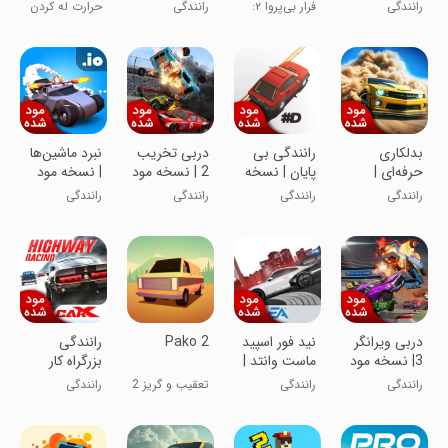
شده
Car Chase
مود شده
رانندگی
فرار بی‌پروا ۲:
رانندگی
حرارت له کردن
تعقیب ماشین
پلیس ها
بدلکاری
رانندگی بی
دربی تخریب
نبرد ماشین‌ها
حرفه‌ای |
پایان | نسخه
2 | نسخه مود
| نسخه مود
نسخه مود
مود شده
شده
شده
رانندگی
رانندگی
رانندگی
رانندگی
شده
دربی ویرانگر
نید فور اسپید
Pako 2
رانندگی
3| نسخه مود
ماست وانتد |
بزرگراه کار
شده
نسخه مود
ایکس |
رانندگی
رانندگی
تعقیب و گریز 2
رانندگی
شده
نسخه مود
شده