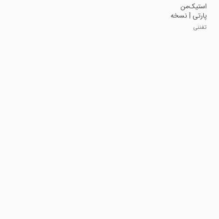
استیک‌من
پارتی | نسخه
مود شده
تفننی