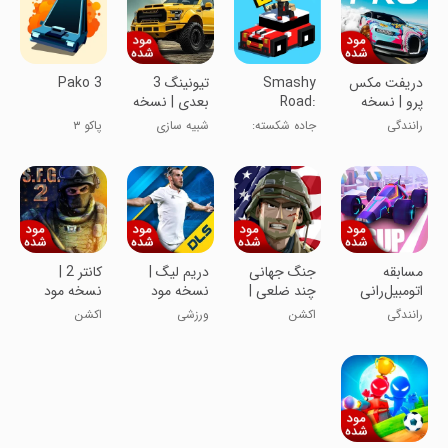
دریفت مکس
Smashy
تیونینگ 3
Pako 3
پرو | نسخه
Road:
بعدی | نسخه
مود شده
Wanted 2
مود شده
رانندگی
جاده شکسته:
شبیه سازی
پاکو ۳
تحت تعقیب ۲
مسابقه
جنگ جهانی
دریم لیگ |
کانتر 2 |
اتومبیل‌رانی
چند ضلعی |
نسخه مود
نسخه مود
چند نفره |
نسخه مود
شده
شده
رانندگی
اکشن
ورزشی
اکشن
نسخه مود
شده
شده