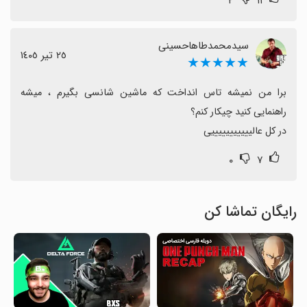
۲
۱۱
سیدمحمدطاهاحسینی
٢٥ تیر ١٤٠٥
★★★★★
برا من نمیشه تاس انداخت که ماشین شانسی بگیرم ، میشه 
در کل عالیییییییییییی
۰
۷
رایگان تماشا کن