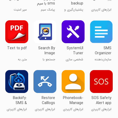
backup
sms با سیم
recovery &
کارت و پیامک
ابزارهای کاربردی
پشتیبان‌گیری و
پیامک سیم
سپر امنیت
restore
اینترنتی
بازیابی SMS
کارت و اینترنتی
دیجیتال شما
Text to pdf
Search By
SystemUI
SMS
Image
Tuner
Organizer
سازمان‌دهنده
شخصی سازی
جستجو با
متن به
SMS
تصویر
پی‌دی‌اف
Backiify:
Restore
Phonebook-
SOS Safety
SMS &
Calllogs
Manage
Alert app
Contact
and
your
ابزارهای کاربردی
ابزارهای کاربردی
ابزارهای کاربردی
ابزارهای کاربردی
Backup
Contacts
contact