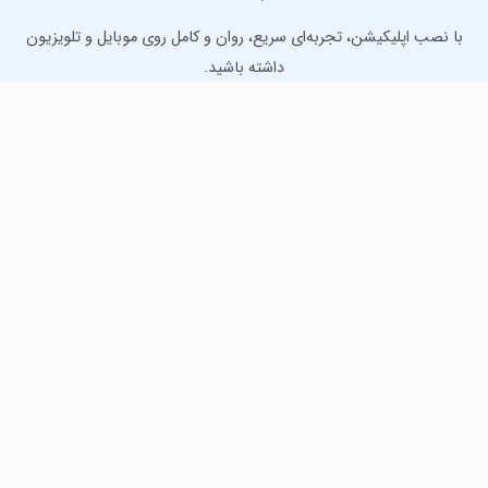
با نصب اپلیکیشن، تجربه‌ای سریع، روان و کامل روی موبایل و تلویزیون
داشته باشید.
دانلود نسخه موبایل
دانلود نسخه تلویزیون TV
لذت دانلود جدیدترین بازی‌ها و بهترین برنامه‌های اندروید از
مایکت!
دانلود جدیدترین بازی‌های اندروید برای اوقات فراغت و دریافت
بهترین برنامه‌های کاربردی برای انجام انواع فعالیت‌های روزانه. لینک
مستقیم، رایگان و سریع، تست شده و امن با نصب خودکار دیتا‍.