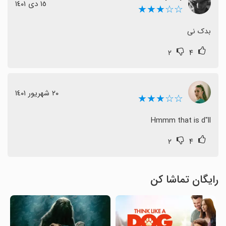
١٥ دی ١٤٠١
☆☆★★★
بدک نی
۲
۴
٢٠ شهریور ١٤٠١
☆☆★★★
Hmmm that is d"ll
۲
۴
رایگان تماشا کن