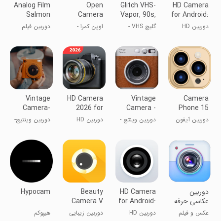
Analog Film
Open
Glitch VHS-
HD Camera
Salmon
Camera
Vapor, 90s,
for Android:
Camera-
Retro
XCamera
دوربین HD
گلیچ VHS -
اوپن کمرا -
دوربین فیلم
Phot
برای اندروید:
بخار، 90s، رترو
دوربین حرفه‌ای
آنالوگ سالمون-
XCamera
عکس
Vintage
HD Camera
Vintage
Camera
Camera-
2026 for
Camera -
Phone 15
Retro,
Android
Snap Film
دوربین آیفون
دوربین وینتج -
دوربین HD
دوربین وینتیج-
Editor
90s
۱۳
فیلتر Retro
اندروید - ۲۰۲۵
رترو، ویرایش‌گر
دوربین
HD Camera
Beauty
Hypocam
عکاسی حرفه
for Android:
Camera V
ای
4K Cam
Camera,
عکس و فیلم
دوربین HD
دوربین زیبایی
هیپوکم
Editor