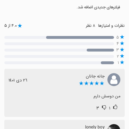
فیلترهای جدیدی اضافه شد.
نظرات و امتیازها
۸ نظر
۴.۰ از ۵
۵
۴
۳
۲
۱
جانه جانان
٢٦ دی ١٤٠١
★★★★★
من دوسش دارم
۳
۱
lonely boy