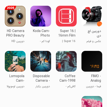
برای اندروید:
وی: دوربین و
دوربین ۴K
ویرایشگر
دوربین اچ
Super 16 |
Koda Cam-
HD Camera
دی
16mm Film
Photo
PRO Beauty
Camera
Editor, 1998
Сamera
عکس و فیلم
Super 16 |
کودا کم -
دوربین HD
دوربین فیلم 16
ویرایشگر عکس،
iphone زیبایی
میلی‌متری
۱۹۹۸
دوربین
Lomopola
Disposable
Coffee
FIMO -
Cam-
Camera -
Cam-1998
Analog
Vintage,
Lapse Cam
Vintage
Camera
فیما - دوربین
کافی‌کم -
دوربین یکبار
دوربین لوموپولا
1998
Cam
آنالوگ
دوربین
مصرف - لَپس‌کَم
- وینتج، ۱۹۹۸
vintage ۱۹۹۸