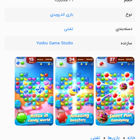
حجم
۳۱ مگابایت
نوع
بازی اندرویدی
دسته‌بندی
تفننی
سازنده
Yunbu Game Studio
خانه
بازی‌ها
تفننی