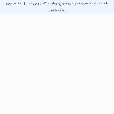
با نصب اپلیکیشن، تجربه‌ای سریع، روان و کامل روی موبایل و تلویزیون
داشته باشید.
دانلود نسخه موبایل
دانلود نسخه تلویزیون TV
لذت دانلود جدیدترین بازی‌ها و بهترین برنامه‌های اندروید از
مایکت!
دانلود جدیدترین بازی‌های اندروید برای اوقات فراغت و دریافت
بهترین برنامه‌های کاربردی برای انجام انواع فعالیت‌های روزانه. لینک
مستقیم، رایگان و سریع، تست شده و امن با نصب خودکار دیتا‍.