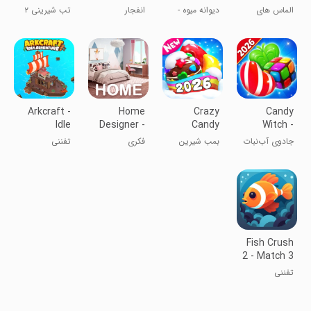
Blast-Fun
Match 3
Jewel
الماس های
دیوانه میوه -
انفجار
تب شیرینی ۲
Match 3
Adventure
همشکل آبشار
بازی‌های
آب‌نبات‌های
مطابقت 3
ژله‌ای - بازی
سرگرم‌کننده
مطابق با ۳
Arkcraft -
Home
Crazy
Candy
Idle
Designer -
Candy
Witch -
Adventure
House
Bomb-
Match 3
جادوی آب‌نبات
بمب شیرین
فکری
تفننی
Makeover
Sweet
Puzzle
- پازل مطابقت
آبنات - بازی
match 3
۳
مطابقت ۳
Fish Crush
2 - Match 3
Puzzle
تفننی