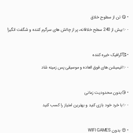
‏• 😋 تن از سطوح خلاق
‏- ✨بیش از 240 سطح خلاقانه، پر از چالش های سرگرم کننده و شگفت انگیز!
‏• 🥰گرافیک خیره کننده
‏- ✨انیمیشن های فوق العاده و موسیقی پس زمینه شاد
‏• 😘بدون محدودیت زمانی
‏- ✨با خرد خود بازی کنید و بهترین امتیاز را کسب کنید
‏• 😍 بدون WIFI GAMES