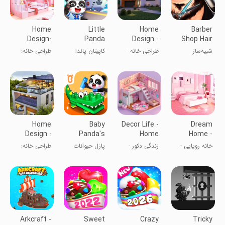
Home
Little
Home
Barber
Design:
Panda
Design -
Shop Hair
House
Captain
Luxury
Cut
شبیه‌ساز
طراحی خانه -
کاپیتان پاندا
طراحی خانه:
Makeover
Interiors
Simulator-
آرایشگاه:
دکوراسیون
کوچولو
تغییر
Hair Cutting
بازی‌های
لوکس
دکوراسیون منزل
Games
haircut
Home
Baby
Decor Life -
Dream
Design :
Panda's
Home
Home -
Renovate
Animal
Design
House
خانه رویایی -
زندگی دکور -
پازل حیوانات
طراحی خانه:
to Rent
Puzzle
Game
Design
طراحی خانه
بازی طراحی
پاندای کوچک
نوسازی برای
خانه
اجاره
Arkcraft -
Sweet
Crazy
Tricky