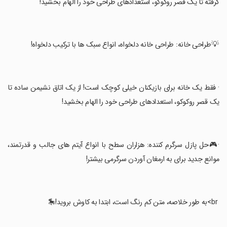
گرفته تا یک قصر روکوکو، استعدادهای طراحی خود را الهام بخشید!
‏·💡طراحی خانه: طراحی خانه دلخواه، انواع سبک ها با ترکیب دلخواه!
‏· فقط یک خانه برای بازیکنان خیلی کوچک است! از یک اتاق نشیمن ساده تا
یک قصر روکوکو، استعدادهای طراحی خود را الهام بخشید!
‏·🎮حل پازل سرگرم کننده: هزاران سطح با انواع آیتم های جالب و قدرتمند،
موانع جدید برای به ارمغان آوردن سرگرمی بیشتر!
‏ br>به طور خلاصه، متن کم رنگ است، ابتدا به کاوش بروید!🎠