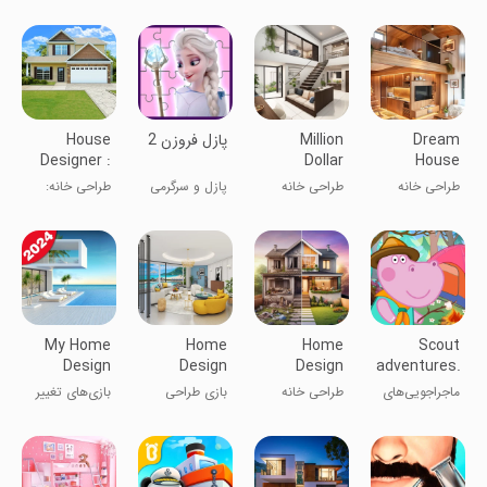
Dream
Million
پازل فروزن 2
House
Designer :
Dollar
House
Fix & Flip
Home
Design: Tile
طراحی خانه
طراحی خانه
پازل و سرگرمی
طراحی خانه:
Design
Match
رویایی: تطابق
یک میلیون
تعمیر و فروش
کاشی
دلاری
My Home
Home
Home
Scout
Design
Design
Design
adventures.
Makeover
Game
Makeover
Camping
ماجراجویی‌های
طراحی خانه
بازی طراحی
بازی‌های تغییر
Games
Offline
اسکات. کمپینگ
خانه آفلاین
دکوراسیون خانه
من