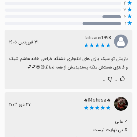
۴
۳
۲
۱
fatizarei1998
٣١ فروردین ١٤٠٥
★★★★★
بازیش تو سبک بازی های انفجاری قشنگه طراحی خانه هاشم شیک 
و فانتزی هستش منکه پسندیدمش از همه لحاظ😍😍💕💕
۰
۰
🔥𝕄𝕖𝕙𝕣𝕤𝕒🔥
٢٧ دی ١٤٠٣
★★★★★