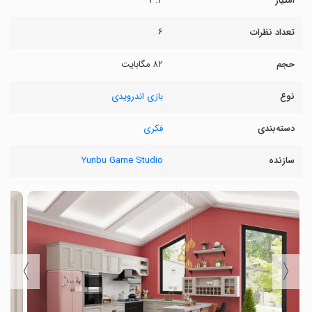
امتیاز
۳.۲
تعداد نظرات
۶
حجم
۸۲ مگابایت
نوع
بازی اندرویدی
دسته‌بندی
فکری
سازنده
Yunbu Game Studio
〉
〈