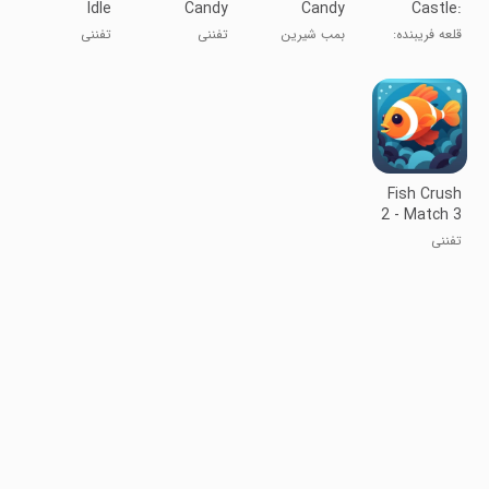
Idle
Candy
Candy
Castle:
Adventure
Forest
Bomb-
Trap
قلعه فریبنده:
بمب شیرین
تفننی
تفننی
Sweet
Adventure
ماجراجویی تله
آبنات - بازی
match 3
مطابقت ۳
Fish Crush
2 - Match 3
Puzzle
تفننی