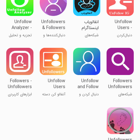
Unfollow
انفالویاب
Unfollowers
Unfollow
Users -
اینستاگرام
& Followers
Analyzer -
Unfollower
Unfollower
دنبال‌کردن
شبکه‌های
دنبال‌کننده‌ها و
تجزیه و تحلیل
کاربران - لغو
اجتماعی
بازدنبال‌کننده‌ها
افراد نادیده -
دنبال‌کردن
نادیده‌گیرنده
Followers -
Unfollow
Unfollow
Followers
Unfollowers
Users
and Follow
Unfollowers
users
scanner
شبکه‌های
دنبال کردن و
آنفالو کن دسته
ابزارهای کاربردی
اجتماعی
لغو دنبال کردن
جمعی
کاربران