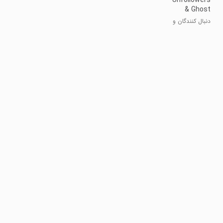
Unfollowers
& Ghost
Followers
دنبال کنندگان و
فالوورهای بی
روح