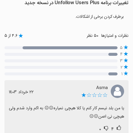
تغییرات برنامه Unfollow Users Plus در نسخه جدید
برطرف کردن برخی از اشکالات.
نظرات و امتیازها
۵۰ نظر
۴.۶ از ۵
۵
۴
۳
۲
۱
Asma
٢٢ خرداد ١٤٠٣
☆☆☆☆★
یا من بلد نیسم کار کنم یا کلا هیچی نمیاره😐😐 به اکم وارد شدم ولی 
هیچی نی اصن😐😐
۰
۴