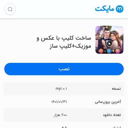
ساخت کلیپ با عکس و
موزیک+کلیپ ساز
نصب
نسخه
my۱.۰.۱
آخرین بروزرسانی
۱۴۰۱/۰۱/۳۱
تعداد دانلود
۲۰۰ هزار