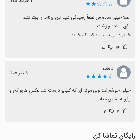
١ خرداد ١٤٠٥
☆☆☆★★
آهنگ با تصاویر از نقاط قوت برجسته این اپ محسوب
می‌شود و کاربران از آن به‌عنوان گزینه‌ای قابل اعتماد یاد
می‌کنند.
خوبی: نتی نیست بلکه یکم خوبه
۱۰
۱۴
فاطمه
٩ تیر ١٤٠٥
☆★★★★
خیلی خوشم امد ولی موقه ای که کلیپ درست شد عکس هارو کج و 
وارونه نشون مداد
۴
۴
رایگان تماشا کن