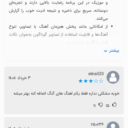
و موزیک در این برنامه رضایت بالایی دارند و تجربه‌ای
دوستانه، سریع برای ذخیره و نتیجه ادیت خوب را گزارش
می‌کنند.
از امکاناتی مانند پخش هم‌زمان آهنگ با تصاویر، تنوع
آهنگ‌ها و قابلیت استفاده از تصاویر گوناگون به‌عنوان نکات
قوتی بزرگ یاد شده است.
بیشتر
برخی محدودیت‌های جزئی مطرح شده مانند کنترل دقیق‌تر
موسیقی نسبت به فریم‌ها، مشکلات ورود برخی تصاویر یا
ترکیب عکس و فیلم در کلیپ و گاهی قاطی شدن افکت‌ها
elina533
عنوان شده است.
٣ خرداد ١٤٠٥
☆☆★★★
کاربران خواهان آهنگ‌های به‌روزتر، گزینه‌های ویرایش بیشتر و
امکان جابه‌جایی زمان پخش موسیقی نسبت به تصاویر
خوبه مشکلی نداره فقط یکم اهنگ های گنگ اضافه کنه بهتر میشه
هستند تا تجربه‌ای کامل‌تر داشته باشند.
۱۱
۱۵
با وجود این نکات، دیدگاه کلی مثبت است و بسیاری استفاده
از اپ را توصیه کرده و بهبودهای آینده را انتظار دارند.
در مجموع، کارکرد سریع، نتیجه قابل قبول و پخش مناسب
۲۵۰۲۳۶