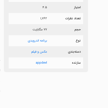
ب
امتیاز
۴.۵
د
تعداد نظرات
۱,۷۶۲
ا
حجم
۷۷ مگابایت
‏
نوع
برنامه اندرویدی
‏
دسته‌بندی
عکس و فیلم
‏
سازنده
appdevl
‏
‏
‏