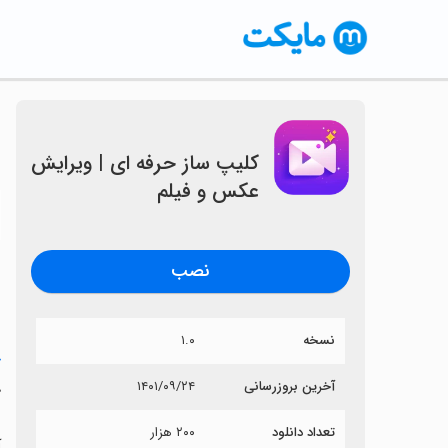
کلیپ ساز حرفه ای | ویرایش
عکس و فیلم
〈
نصب
نسخه
۱.۰
خ
آخرین بروزرسانی
۱۴۰۱/۰۹/۲۴
ک
تعداد دانلود
۲۰۰ هزار
آ