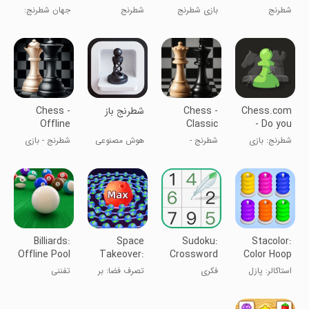
Chess
شطرنج
بازی شطرنج
شطرنج
جهان شطرنج:
Universe
۳D
بازی و یادگیری
Chess.com
Chess -
شطرنج باز
Chess -
Offline
Classic
- Do you
Board
Chess
miss us?
شطرنج: بازی
شطرنج -
هوش مصنوعی
شطرنج - بازی
Game
Offline
کن و یاد بگیر
شطرنج کلاسیک
شطرنج قوی
تخته‌ای آفلاین
آفلاین
Billiards:
Space
Sudoku:
Stacolor:
Offline Pool
Takeover:
Crossword
Color Hoop
Game
Space
Puzzle
Puzzle
استاکالر: پازل
فکری
تصرف فضا: بر
تفننی
Games
Games
حلقه‌ای رنگی
فراز کهکشان