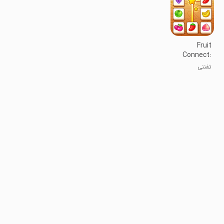
Fruit
Connect:
Onet, Tile
تفننی
Link