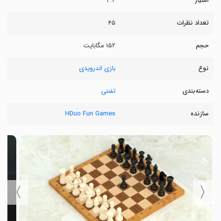
امتیاز
۴.۴
تعداد نظرات
۴۵
حجم
۱۵۲ مگابایت
نوع
بازی اندرویدی
دسته‌بندی
تفننی
سازنده
HDuo Fun Games
〉
〈