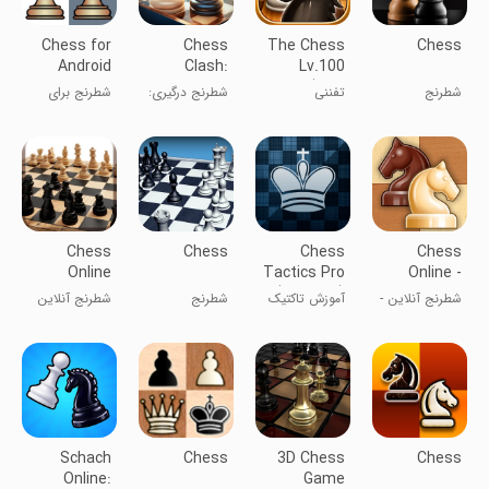
Chess for
Chess
The Chess
Chess
Android
Clash:
Lv.100
Online &
(plus
شطرنج
تفننی
شطرنج درگیری:
شطرنج برای
Offline
Online)
آنلاین و آفلاین
اندروید
Chess
Chess
Chess
Chess
Online
Tactics Pro
Online -
(Puzzles)
Clash of
شطرنج آنلاین -
آموزش تاکتیک
شطرنج
شطرنج آنلاین
Kings
نبرد پادشاهان
های شطرنج
Schach
Chess
3D Chess
Chess
Online:
Game