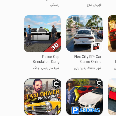
قهرمان کلاچ
رانندگی
Police Cop
Flex City RP: Car
Simulator. Gang
Game Online
War
ن
شهر انعطاف‌پذیر: بازی
شبیه‌ساز پلیس. جنگ
آنلاین ماشین
گانگستری