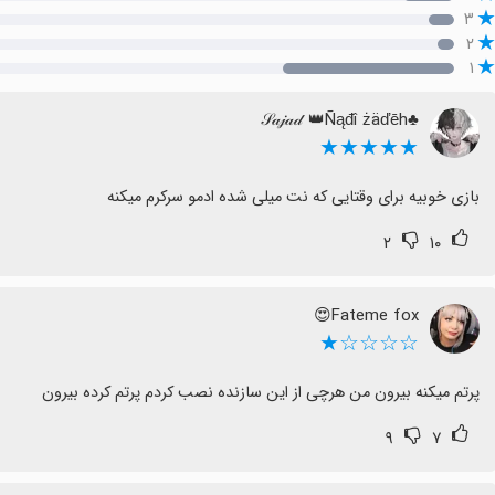
۳
۲
۱
♣𝒮𝒶𝒿𝒶𝒹 👑Ñąđî żäďēh
★★★★★
بازی خوبیه برای وقتایی که نت میلی شده ادمو سرکرم میکنه
۲
۱۰
Fateme fox😍
☆☆☆☆★
پرتم میکنه بیرون من هرچی از این سازنده نصب کردم پرتم کرده بیرون
۹
۷