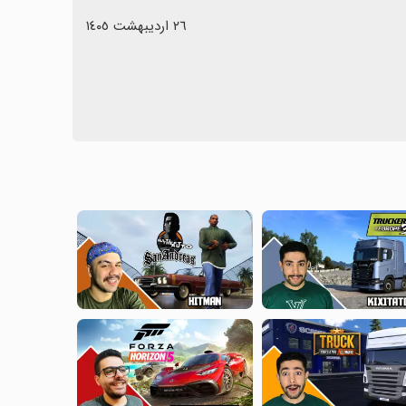
٢٦ اردیبهشت ١٤٠٥