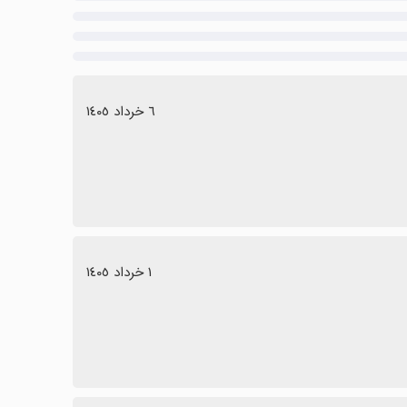
٦ خرداد ١٤٠٥
١ خرداد ١٤٠٥