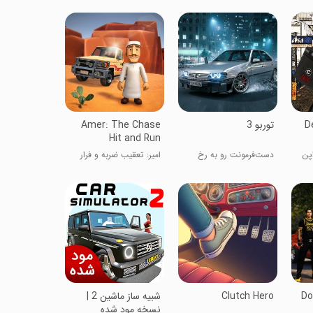
D
‏‏توربو 3
Amer: The Chase
Hit and Run
اپن
دست‌فرمونت رو به رخ
امیر: تعقیب ضربه و فرار
بکش!
Do
Clutch Hero
شبیه ساز ماشین 2 |
نسخه مود شده