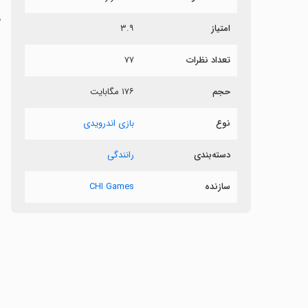
م
امتیاز
۳.۹
ر
تعداد نظرات
۷۷
حجم
۱۷۶ مگابایت
ش
ب
نوع
بازی اندرویدی
دسته‌بندی
رانندگی
سازنده
CHI Games