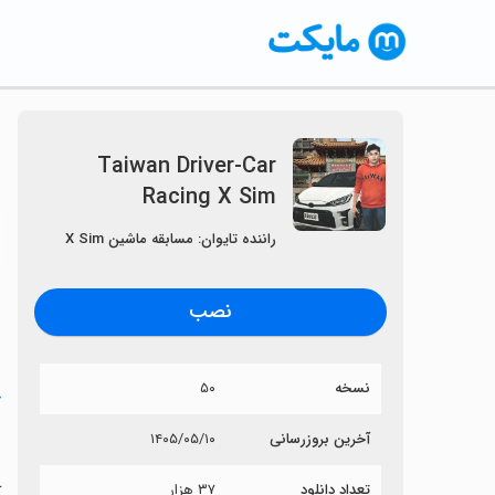
Taiwan Driver-Car
Racing X Sim
〈
راننده تایوان: مسابقه ماشین X Sim
نصب
نسخه
۵۰
خ
m
آخرین بروزرسانی
۱۴۰۵/۰۵/۱۰
تعداد دانلود
۳۷ هزار