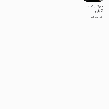
مورتال کمبت
2 پلی
استیشن
جذاب، کم
حجم، رایگان