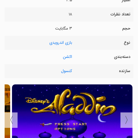
امتیاز
۴.۵
تعداد نظرات
۱۸
حجم
۳ مگابایت
نوع
بازی اندرویدی
دسته‌بندی
اکشن
سازنده
کنسول
〉
〈