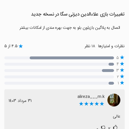
تغییرات بازی علاءالدین دیزنی سگا در نسخه جدید
اتصال به پلاگین بازیلون بلو به جهت بهره مندی از امکانات بیشتر
نظرات و امتیازها
۱۸ نظر
۴.۵ از ۵
۵
۴
۳
۲
۱
alireza___m.k
٣١ مرداد ١٤٠٣
★★★★★
عالی
۰
۲