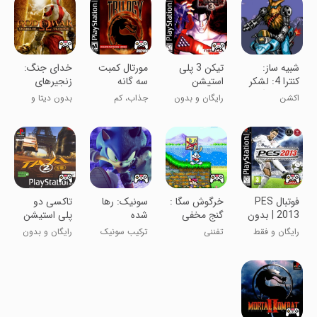
شبیه ساز:
تیکن 3 پلی
مورتال کمبت
خدای جنگ:
کنترا 4: لشکر
استیشن
سه گانه
زنجیرهای
سخت سگا
المپ
اکشن
رایگان و بدون
جذاب، کم
بدون دیتا و
دیتا
حجم، رایگان
رایگان
فوتبال PES
خرگوش سگا :
سونیک: رها
تاکسی دو
2013 | بدون
گنج مخفی
شده
پلی استیشن
دیتا
باستر | تینی
رایگان و فقط
تفننی
ترکیب سونیک
رایگان و بدون
تون
10 مگابایت
سریع و وحشی
دیتا