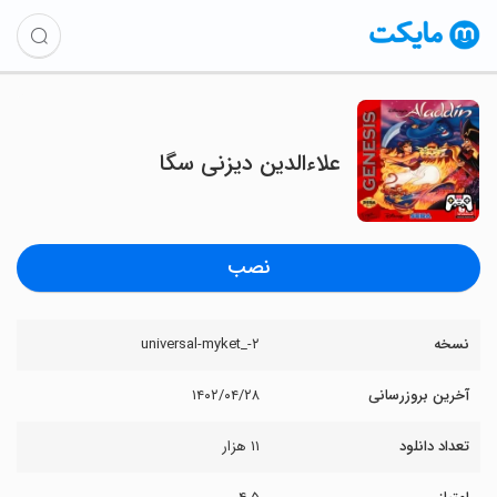
علاءالدین دیزنی سگا
نصب
نسخه
۲-_universal-myket
آخرین بروزرسانی
۱۴۰۲/۰۴/۲۸
تعداد دانلود
۱۱ هزار