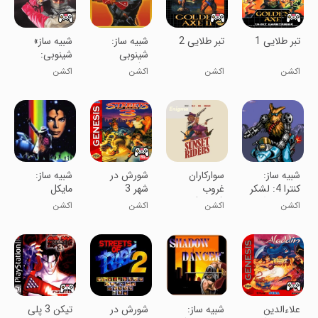
تبر طلایی 1
تبر طلایی 2
شبیه ساز:
شبیه ساز»
شینوبی
شینوبی:
3(نینجا اسبی
مجموعه
اکشن
اکشن
اکشن
اکشن
سگا)
بازیهای سگا
شبیه ساز:
سوارکاران
شورش در
شبیه ساز:
کنترا 4: لشکر
غروب
شهر 3
مایکل
سخت سگا
(کابوی) : سه
جکسون مون
اکشن
اکشن
اکشن
اکشن
گانه
واکر سگا
علاءالدین
شبیه ساز:
شورش در
تیکن 3 پلی