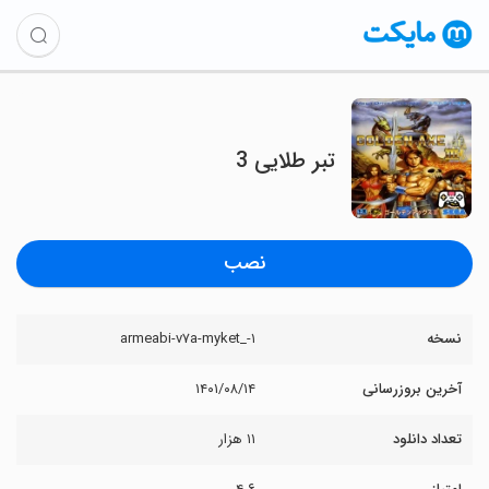
تبر طلایی 3
نصب
نسخه
۱-_armeabi-v۷a-myket
آخرین بروزرسانی
۱۴۰۱/۰۸/۱۴
تعداد دانلود
۱۱ هزار