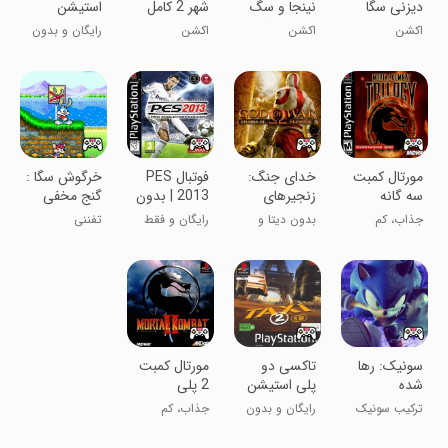
دیزنی سگا
نینجا و سگ
شهر 2 کامل
استیشن
شجاع سگا
اکشن
اکشن
اکشن
رایگان و بدون
دیتا
مورتال کمبت
خدای جنگ:
فوتبال PES
خرگوش سگا :
سه گانه
زنجیرهای
2013 | بدون
گنج مخفی
المپ
دیتا
باستر | تینی
جذاب، کم
بدون دیتا و
رایگان و فقط
تفننی
تون
حجم، رایگان
رایگان
10 مگابایت
سونیک: رها
تاکسی دو
مورتال کمبت
شده
پلی استیشن
2 پلی
استیشن
ترکیب سونیک
رایگان و بدون
جذاب، کم
سریع و وحشی
دیتا
حجم، رایگان