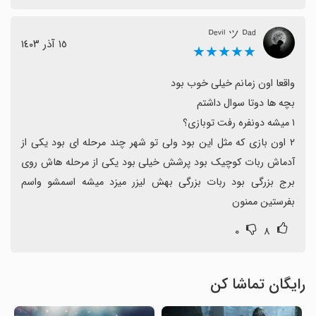
ᴰᵉᵛⁱˡ ツ ᴰᵃᵈ
١٥ آذر ١٤٠٣
★★★★★
۲ اون بازی که مثل این بود ولی تو شهر چند مرحله ای بود یکی از 
آدماش ربات کوچیک بود پرشش خیلی بود یکی از مرحله هاش روی 
برج بزرگی بود ربات بزرگی بهش لیزر میزد میشه اسمشو واسم 
بفرستین ممنون
۰
۸
رایگان تماشا کن