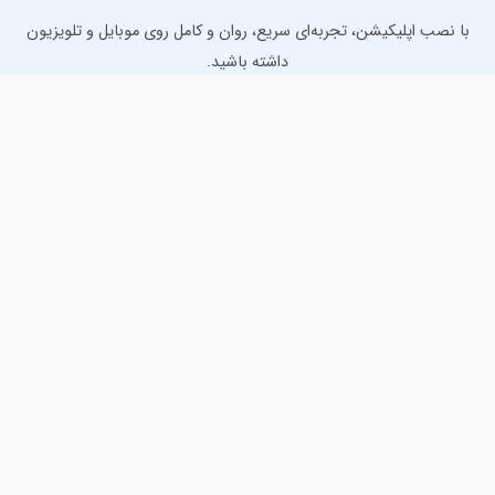
با نصب اپلیکیشن، تجربه‌ای سریع، روان و کامل روی موبایل و تلویزیون
داشته باشید.
دانلود نسخه موبایل
دانلود نسخه تلویزیون TV
لذت دانلود جدیدترین بازی‌ها و بهترین برنامه‌های اندروید از
مایکت!
دانلود جدیدترین بازی‌های اندروید برای اوقات فراغت و دریافت
بهترین برنامه‌های کاربردی برای انجام انواع فعالیت‌های روزانه. لینک
مستقیم، رایگان و سریع، تست شده و امن با نصب خودکار دیتا‍.