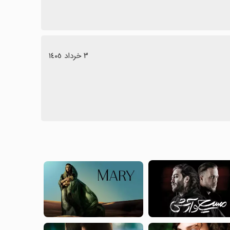
٣ خرداد ١٤٠٥