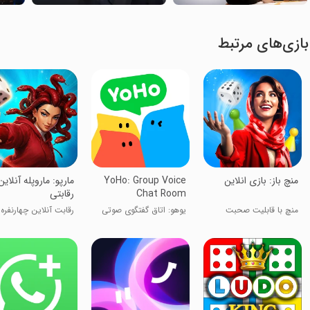
بازی‌های مرتبط
‏‏‏‏‏‏‏‏‏‏‏‏‏‏‏‏منچ باز: بازی انلاین
YoHo: Group Voice
‏‏‏‏‏‏‏‏مارپو: ماروپله آنلای
Chat Room
رقابتی
منچ با قابلیت صحبت
یوهو: اتاق گفتگوی صوتی
رقابت آنلاین چهارنفره
آنلاین
گروهی