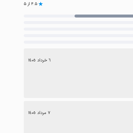
۴.۵ از ۵
٦ خرداد ١٤٠٥
٧ مرداد ١٤٠٥