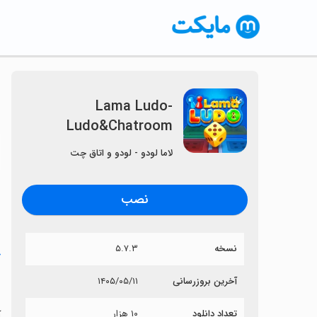
Lama Ludo-
Ludo&Chatroom
〈
لاما لودو - لودو و اتاق چت
نصب
نسخه
۵.۷.۳
خ
m
آخرین بروزرسانی
۱۴۰۵/۰۵/۱۱
تعداد دانلود
۱۰ هزار
آی