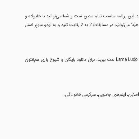
 این برنامه مناسب تمام سنین است و شما می‌توانید با خانواده و
دوستان خود به صورت آنلاین یا آفلاین بازی کنید. هم‌چنین با ویژگی 'تیم تشکیل دهید' می‌توانید در مسابقات 2 به 2 رقابت کنید و به لودو سوپر استار
‏تمامی این ویژگی‌ها به شما کمک می‌کنند تا از لحظات سرگرم‌کننده و شاداب‌تری در Lama Ludo لذت ببرید. برای دانلود رایگان و شروع بازی هم‌اکنون
 آفلاین، آیتم‌های جادویی، سرگرمی خانوادگی.