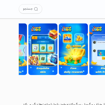
جستجو
〉