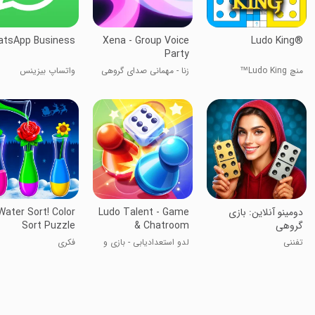
tsApp Business
Xena - Group Voice
Ludo King®
Party
منچ Ludo King™
زنا - مهمانی صدای گروهی
واتساپ بیزینس
‏‏‏‏‏‏‏‏‏‏‏‏‏‏‏‏‏دومینو آنلاین: بازی
Ludo Talent - Game
Water Sort! Color
گروهی
& Chatroom
Sort Puzzle
تفننی
لدو استعدادیابی - بازی و
فکری
اتاق چت