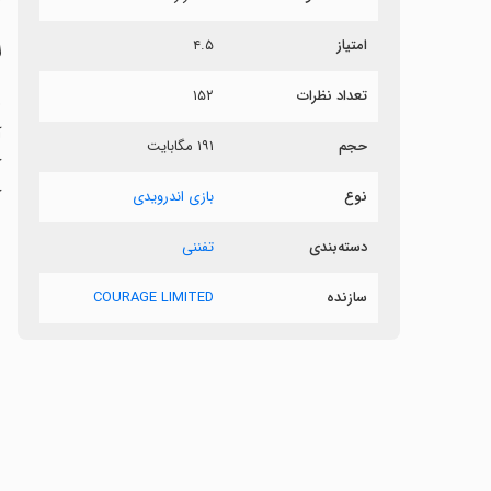
امتیاز
۴.۵
ل
تعداد نظرات
۱۵۲
حجم
۱۹۱ مگابایت
ک
ک
نوع
بازی اندرویدی
دسته‌بندی
تفننی
سازنده
COURAGE LIMITED