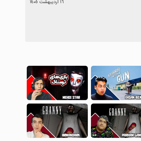
١٦ اردیبهشت ١٤٠٥