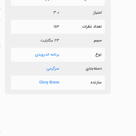
م
امتیاز
۳.۰
ک
تعداد نظرات
۱۵۴
ا
حجم
۲۳ مگابایت
ت
نوع
برنامه اندرویدی
ا
دسته‌بندی
سرگرمی
سازنده
Glory Brave
‏