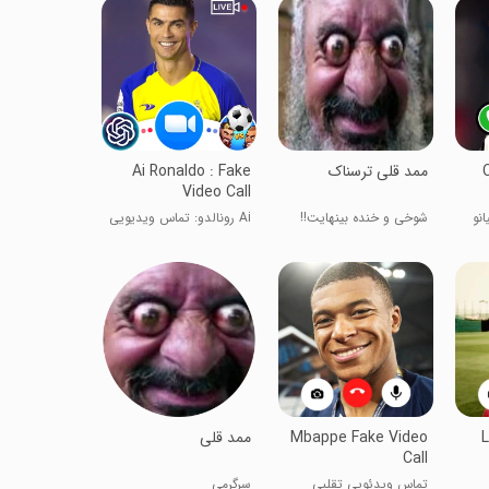
ممد قلی ترسناک
Ai Ronaldo : Fake
Video Call
نو
شوخی و خنده بینهایت!!
Ai رونالدو: تماس ویدیویی
تقلبی
L
Mbappe Fake Video
ممد قلی
Call
تماس ویدئویی تقلبی
سرگرمی