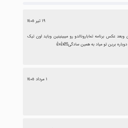
١٩ تیر ١٤٠٥
بچه ها وقتی میره تو تنظیمات این نیست که کار نمیکنه باید بکشین پایین وبعد عکس برنامه تمابارونالدو رو میبینینین وباید اون تیک 
دوباره برین تو میاد به همین سادگی💌👍👍
١ مرداد ١٤٠٥