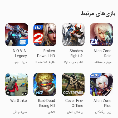
بازی‌های مرتبط
N.O.V.A.
Broken
Shadow
Alien Zone
Legacy
Dawn II HD
Fight 4:
Raid
Arena
مهاجم منطقه
شادو فایت آرنا
طلوع شکسته II
میراث نووا
بیگانه
HD
WarStrike
Raid:Dead
Cover Fire:
Alien Zone
Rising HD
Offline
Plus
Shooting
زون بیگانگان
پوشش آتش
اکشن
ضربه جنگی
پلاس