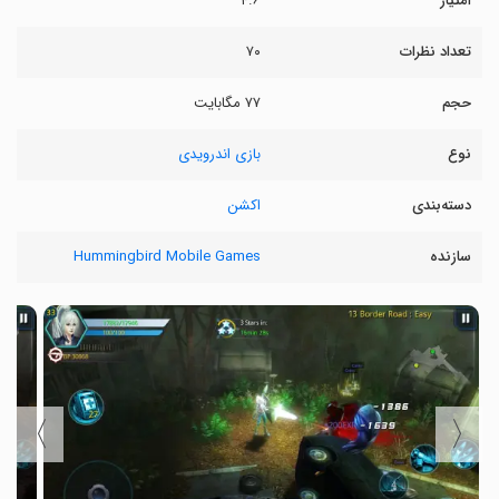
امتیاز
۴.۶
تعداد نظرات
۷۰
حجم
۷۷ مگابایت
نوع
بازی اندرویدی
دسته‌بندی
اکشن
سازنده
Hummingbird Mobile Games
〉
〈