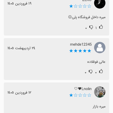
١٩ فروردین ١٤٠٥
☆☆☆☆★
میره داخل فروشگاه پلی😐
۰
۱
mehde12345
٢٤ اردیبهشت ١٤٠٥
★★★★★
عالی فوقلاده
۰
۰
Lnolin🖤🤍
١٢ فروردین ١٤٠٥
☆☆☆☆★
میره بازار