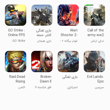
Call of the
Alien
بازی تفنگی
GO Strike :
army ww2
Shooter 2-
کانتر: حمله
Online FPS
Sniper: Fire
The Legend
تیراندازی
Shooter
ندای ارتش
شوتر بیگانه ۲ -
بازی هیجان
GO Strike :
Games war
ww2 تک
افسانه
انگیز تفنگی!
تیرانداز آنلاین
duty
تیرانداز: بازیهای
FPS
جنگی
Evil Lands:
بازی تفنگی
Broken
Raid:Dead
Rising
Dawn II
Epic
MMORPG
سرزمین
استراتژی
افق شکسته II
اکشن
online
شیاطین