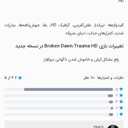
HD.
‏کلیدواژه‌ها: تیرانداز نقش‌آفرینی، گرافیک HD، بقا، جهش‌یافته‌ها، مبارزات
شدید، کنترل‌های جذاب، دنیای متروکه.
تغییرات بازی Broken Dawn:Trauma HD در نسخه جدید
رفع مشکل کرش و خاموش شدن ناگهانی نرم‌افزار
نظرات و امتیازها
۷۰ نظر
۴.۶ از ۵
۵
۴
۳
۲
۱
ZEKO