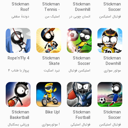
Stickman
Stickman
Stickman
Stickman
Roof
Tennis -
Downhill
Soccer
Runner
Career
2018
فوتبال استیکمن
انسان چوبی در
استیک من
دوندۀ سقفی
۲۰۱۸
سراشیبی
تنیس باز
استیکمن
Rope'n'Fly 4
Stickman
Stickman
Stickman
Skate
Soccer
Downhill
Battle
2014
Motocross
موتور سواری
استیکمن فوتبال
نبرد اسکیت
پرواز با طناب ۴
آدمکی در
۲۰۱۴
استیکمن
کوهستان
Stickman
Bike Up!
Stickman
Stickman
Basketball
Football
Soccer
3D
2016
فوتبال استیکمن
فوتبال استیکی
! موتورسواری
ورزشی بسکتبال