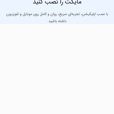
مایکت را نصب کنید
با نصب اپلیکیشن، تجربه‌ای سریع، روان و کامل روی موبایل و تلویزیون
داشته باشید.
دانلود نسخه موبایل
دانلود نسخه تلویزیون TV
لذت دانلود جدیدترین بازی‌ها و بهترین برنامه‌های اندروید از
مایکت!
دانلود جدیدترین بازی‌های اندروید برای اوقات فراغت و دریافت
بهترین برنامه‌های کاربردی برای انجام انواع فعالیت‌های روزانه. لینک