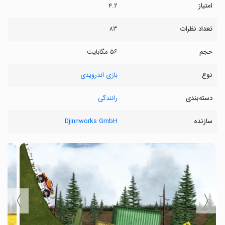
امتیاز
۴.۲
تعداد نظرات
۸۳
حجم
۵۶ مگابایت
نوع
بازی اندرویدی
دسته‌بندی
رانندگی
سازنده
Djinnworks GmbH
〉
〈