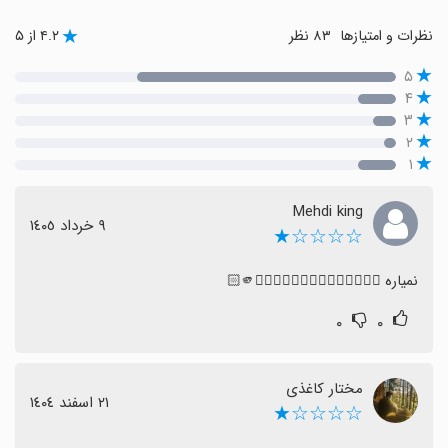
نظرات و امتیازها
۸۳ نظر
۴.۲ از ۵
۵
۴
۳
۲
۱
Mehdi king
٩ خرداد ١٤٠٥
☆☆☆☆★
نمیاره 👌🏻👉🏻💩💩💩💩💩💩💩💩💩💩🫵🏻
۰
۰
مختار کاغذی
٢١ اسفند ١٤٠٤
☆☆☆☆★